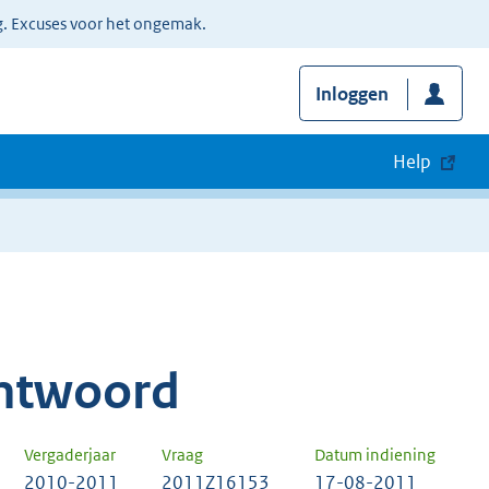
g. Excuses voor het ongemak.
Inloggen
Help
ntwoord
Vergaderjaar
Vraag
Datum indiening
2010-2011
2011Z16153
17-08-2011