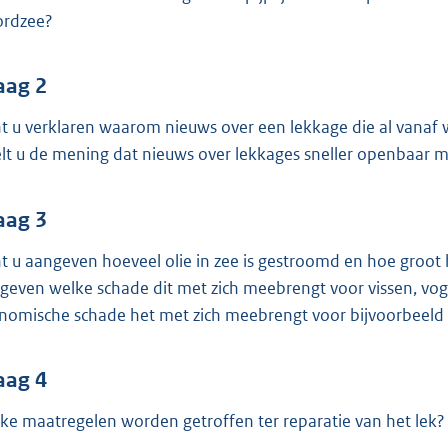
o
rdzee?
o
t
t
aag 2
e
t u verklaren waarom nieuws over een lekkage die al vanaf 
:
lt u de mening dat nieuws over lekkages sneller openbaar
3
9
aag 3
K
b
t u aangeven hoeveel olie in zee is gestroomd en hoe groot h
geven welke schade dit met zich meebrengt voor vissen, vog
nomische schade het met zich meebrengt voor bijvoorbeeld sc
aag 4
ke maatregelen worden getroffen ter reparatie van het lek?