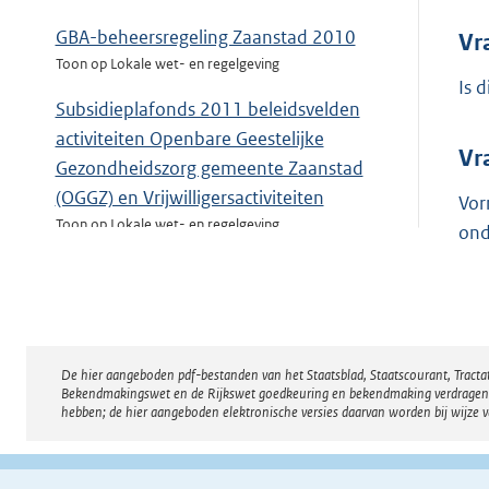
GBA-beheersregeling Zaanstad 2010
Vr
Toon op Lokale wet- en regelgeving
Is 
Subsidieplafonds 2011 beleidsvelden
activiteiten Openbare Geestelijke
Vr
Gezondheidszorg gemeente Zaanstad
(OGGZ) en Vrijwilligersactiviteiten
Vor
Toon op Lokale wet- en regelgeving
ond
Toeslagenverordening Wet investeren in
jongeren Zaanstad 2009
Toon op Lokale wet- en regelgeving
De hier aangeboden pdf-bestanden van het Staatsblad, Staatscourant, Tract
Disclaimer
Bekendmakingswet en de Rijkswet goedkeuring en bekendmaking verdragen voor
hebben; de hier aangeboden elektronische versies daarvan worden bij wijze 