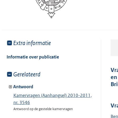
Toon
Extra informatie
meer
van:
Informatie over publicatie
Vr
Toon
Gerelateerd
en
meer
Br
van:
Antwoord
Kamervragen (Aanhangsel) 2010-2011,
nr. 3546
Vr
Antwoord op de gestelde kamervragen
Ben