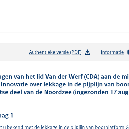
Authentieke versie (PDF)
b
Informatie
e
s
t
agen van het lid Van der Werf (CDA) aan de 
a
 Innovatie over lekkage in de pijplijn van bo
n
itse deel van de Noordzee (ingezonden 17 aug
d
s
g
aag 1
r
t u bekend met de lekkage in de pijplijn van boorplatform Ga