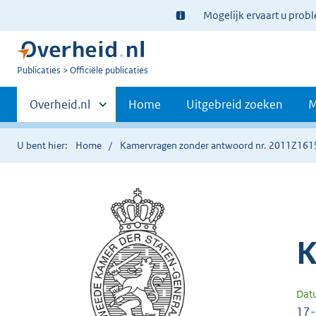
Ter
Mogelijk ervaart u prob
informatie:
U
Publicaties
Officiële publicaties
bent
Primaire
nu
Andere
Overheid.nl
Home
Uitgebreid zoeken
M
hier:
sites
navigatie
binnen
U bent hier:
Home
Kamervragen zonder antwoord nr. 2011Z161
K
Dat
17