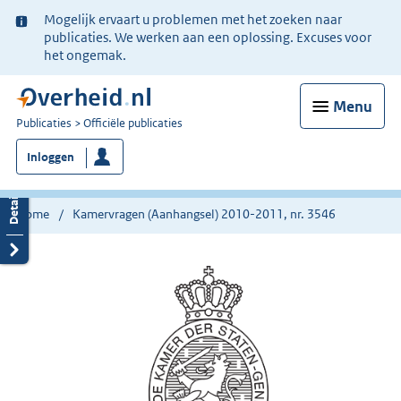
Ter
Mogelijk ervaart u problemen met het zoeken naar
informatie:
publicaties. We werken aan een oplossing. Excuses voor
het ongemak.
Menu
U
Publicaties
Officiële publicaties
bent
Inloggen
nu
hier:
Home
Kamervragen (Aanhangsel) 2010-2011, nr. 3546