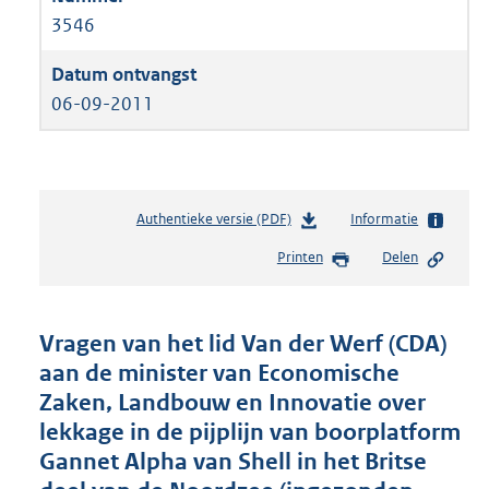
3546
06-09-2011
Authentieke versie (PDF)
b
Informatie
e
Printen
Delen
s
t
a
n
Vragen van het lid Van der Werf (CDA)
d
aan de minister van Economische
s
Zaken, Landbouw en Innovatie over
g
r
lekkage in de pijplijn van boorplatform
o
Gannet Alpha van Shell in het Britse
o