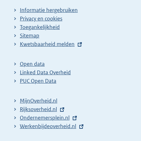
Informatie hergebruiken
Privacy en cookies
Toegankelijkheid
Sitemap
E
Kwetsbaarheid melden
x
t
Open data
e
Linked Data Overheid
r
PUC Open Data
n
e
MijnOverheid.nl
l
E
Rijksoverheid.nl
i
x
E
Ondernemersplein.nl
n
t
x
E
Werkenbijdeoverheid.nl
k
e
t
x
: