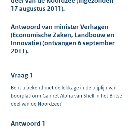
deel van de Noordzee (ingezonden
t
17 augustus 2011).
t
e
:
Antwoord van minister Verhagen
4
4
(Economische Zaken, Landbouw en
K
Innovatie) (ontvangen 6 september
b
2011).
Vraag 1
Bent u bekend met de lekkage in de pijplijn van
boorplatform Gannet Alpha van Shell in het Britse
deel van de Noordzee?
Antwoord 1