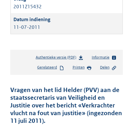
2011Z15432
11-07-2011
Authentieke versie (PDF)
b
Informatie
e
Gerelateerd
Printen
Delen
s
t
a
n
Vragen van het lid Helder (PVV) aan de
d
staatssecretaris van Veiligheid en
s
Justitie over het bericht «Verkrachter
g
r
vlucht na fout van justitie» (ingezonden
o
11 juli 2011).
o