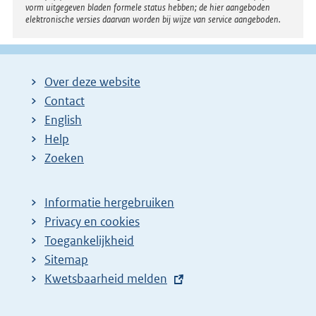
vorm uitgegeven bladen formele status hebben; de hier aangeboden
elektronische versies daarvan worden bij wijze van service aangeboden.
Over deze website
Contact
English
Help
Zoeken
Informatie hergebruiken
Privacy en cookies
Toegankelijkheid
Sitemap
E
Kwetsbaarheid melden
x