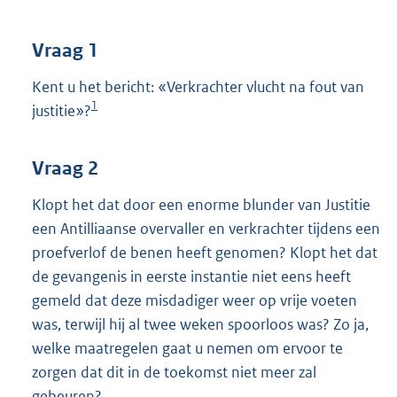
t
t
e
Vraag 1
:
4
Kent u het bericht: «Verkrachter vlucht na fout van
0
1
justitie»?
K
b
Vraag 2
Klopt het dat door een enorme blunder van Justitie
een Antilliaanse overvaller en verkrachter tijdens een
proefverlof de benen heeft genomen? Klopt het dat
de gevangenis in eerste instantie niet eens heeft
gemeld dat deze misdadiger weer op vrije voeten
was, terwijl hij al twee weken spoorloos was? Zo ja,
welke maatregelen gaat u nemen om ervoor te
zorgen dat dit in de toekomst niet meer zal
gebeuren?