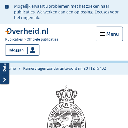
Ter
Mogelijk ervaart u problemen met het zoeken naar
informatie:
publicaties. We werken aan een oplossing. Excuses voor
het ongemak.
Menu
U
Publicaties
Officiële publicaties
bent
Inloggen
nu
hier:
Home
Kamervragen zonder antwoord nr. 2011Z15432