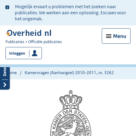
Ter
Mogelijk ervaart u problemen met het zoeken naar
informatie:
publicaties. We werken aan een oplossing. Excuses voor
het ongemak.
Menu
U
Publicaties
Officiële publicaties
bent
Inloggen
nu
hier:
Home
Kamervragen (Aanhangsel) 2010-2011, nr. 3262