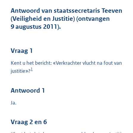
t
t
Antwoord van staatssecretaris Teeven
e
(Veiligheid en Justitie) (ontvangen
:
9 augustus 2011).
4
4
K
b
Vraag 1
Kent u het bericht: «Verkrachter vlucht na fout van
1
justitie»?
Antwoord 1
Ja.
Vraag 2 en 6