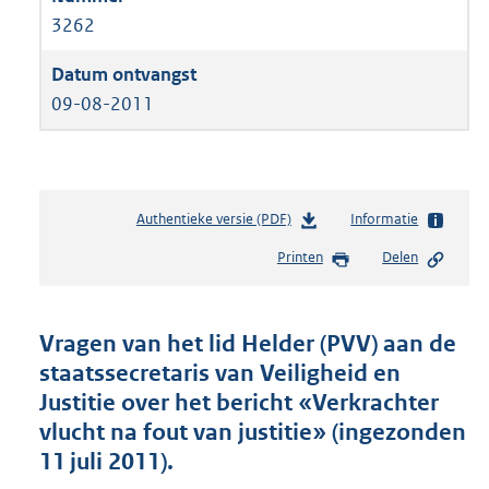
3262
09-08-2011
Authentieke versie (PDF)
b
Informatie
e
Printen
Delen
s
t
a
n
Vragen van het lid Helder (PVV) aan de
d
staatssecretaris van Veiligheid en
s
Justitie over het bericht «Verkrachter
g
r
vlucht na fout van justitie» (ingezonden
o
11 juli 2011).
o