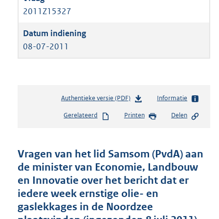
2011Z15327
08-07-2011
Authentieke versie (PDF)
b
Informatie
e
Gerelateerd
Printen
Delen
s
t
a
n
Vragen van het lid Samsom (PvdA) aan
d
de minister van Economie, Landbouw
s
en Innovatie over het bericht dat er
g
r
iedere week ernstige olie- en
o
gaslekkages in de Noordzee
o