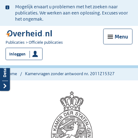
Ter
Mogelijk ervaart u problemen met het zoeken naar
informatie:
publicaties. We werken aan een oplossing. Excuses voor
het ongemak.
Menu
U
Publicaties
Officiële publicaties
bent
Inloggen
nu
hier:
Home
Kamervragen zonder antwoord nr. 2011Z15327