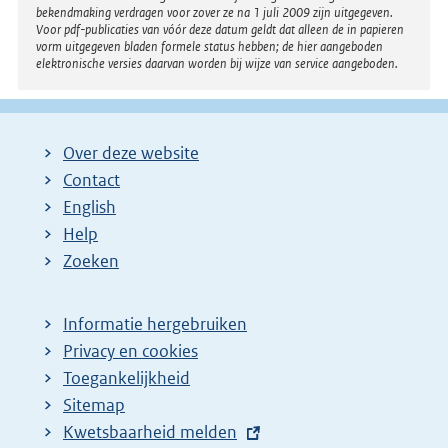
bekendmaking verdragen voor zover ze na 1 juli 2009 zijn uitgegeven.
Voor pdf-publicaties van vóór deze datum geldt dat alleen de in papieren
vorm uitgegeven bladen formele status hebben; de hier aangeboden
elektronische versies daarvan worden bij wijze van service aangeboden.
Over deze website
Contact
English
Help
Zoeken
Informatie hergebruiken
Privacy en cookies
Toegankelijkheid
Sitemap
E
Kwetsbaarheid melden