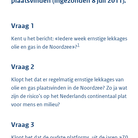
plaatsvinden (ingezonden 8 juli 2011).
t
t
e
:
Vraag 1
4
0
Kent u het bericht: «Iedere week ernstige lekkages
K
1
olie en gas in de Noordzee»?
b
Vraag 2
Klopt het dat er regelmatig ernstige lekkages van
olie en gas plaatsvinden in de Noordzee? Zo ja wat
zijn de risico’s op het Nederlands continentaal plat
voor mens en milieu?
Vraag 3
Klopt het dat de oudste platforms, uit de jaren »70,