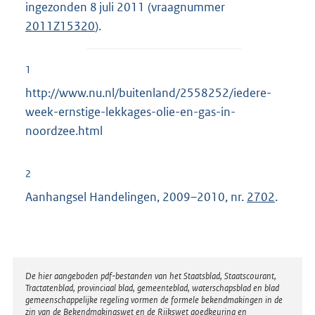
ingezonden 8 juli 2011 (vraagnummer
2011Z15320
).
1
http://www.nu.nl/buitenland/2558252/iedere-
week-ernstige-lekkages-olie-en-gas-in-
noordzee.html
2
Aanhangsel Handelingen, 2009–2010, nr.
2702
.
Disclaimer
De hier aangeboden pdf-bestanden van het Staatsblad, Staatscourant,
Tractatenblad, provinciaal blad, gemeenteblad, waterschapsblad en blad
gemeenschappelijke regeling vormen de formele bekendmakingen in de
zin van de Bekendmakingswet en de Rijkswet goedkeuring en