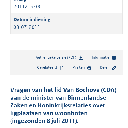
2011Z15300
08-07-2011
Authentieke versie (PDF)
b
Informatie
e
Gerelateerd
Printen
Delen
s
t
a
n
Vragen van het lid Van Bochove (CDA)
d
aan de minister van Binnenlandse
s
Zaken en Koninkrijksrelaties over
g
r
ligplaatsen van woonboten
o
(ingezonden 8 juli 2011).
o