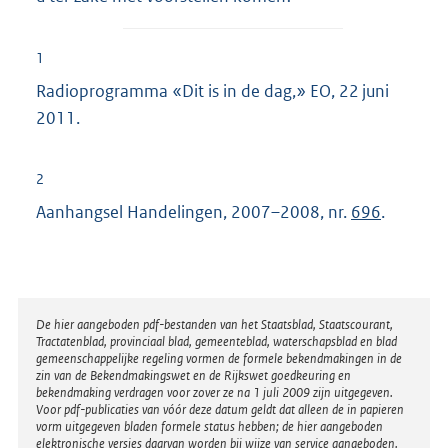
1
Radioprogramma «Dit is in de dag,» EO, 22 juni
2011.
2
Aanhangsel Handelingen, 2007–2008, nr.
696
.
Disclaimer
De hier aangeboden pdf-bestanden van het Staatsblad, Staatscourant,
Tractatenblad, provinciaal blad, gemeenteblad, waterschapsblad en blad
gemeenschappelijke regeling vormen de formele bekendmakingen in de
zin van de Bekendmakingswet en de Rijkswet goedkeuring en
bekendmaking verdragen voor zover ze na 1 juli 2009 zijn uitgegeven.
Voor pdf-publicaties van vóór deze datum geldt dat alleen de in papieren
vorm uitgegeven bladen formele status hebben; de hier aangeboden
elektronische versies daarvan worden bij wijze van service aangeboden.