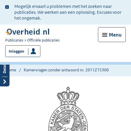
Ter
Mogelijk ervaart u problemen met het zoeken naar
informatie:
publicaties. We werken aan een oplossing. Excuses voor
het ongemak.
Menu
U
Publicaties
Officiële publicaties
bent
Inloggen
nu
hier:
Home
Kamervragen zonder antwoord nr. 2011Z15300