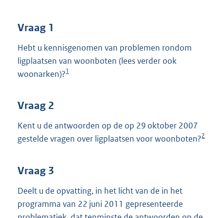
t
t
e
Vraag 1
:
4
Hebt u kennisgenomen van problemen rondom
0
ligplaatsen van woonboten (lees verder ook
K
1
woonarken)?
b
Vraag 2
Kent u de antwoorden op de op 29 oktober 2007
2
gestelde vragen over ligplaatsen voor woonboten?
Vraag 3
Deelt u de opvatting, in het licht van de in het
programma van 22 juni 2011 gepresenteerde
problematiek, dat tenminste de antwoorden op de