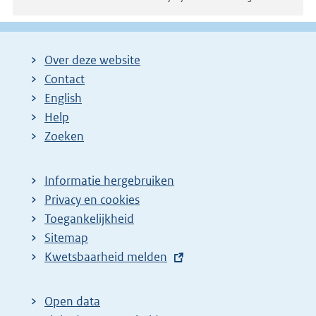
Over deze website
Contact
English
Help
Zoeken
Informatie hergebruiken
Privacy en cookies
Toegankelijkheid
Sitemap
E
Kwetsbaarheid melden
x
t
Open data
e