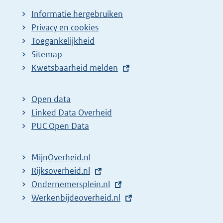
Informatie hergebruiken
Privacy en cookies
Toegankelijkheid
Sitemap
E
Kwetsbaarheid melden
x
t
Open data
e
Linked Data Overheid
r
PUC Open Data
n
e
MijnOverheid.nl
l
E
Rijksoverheid.nl
i
x
E
Ondernemersplein.nl
n
t
x
E
Werkenbijdeoverheid.nl
k
e
t
x
: