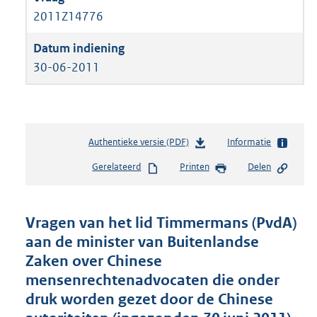
2011Z14776
30-06-2011
Authentieke versie (PDF)
b
Informatie
e
Gerelateerd
Printen
Delen
s
t
a
n
Vragen van het lid Timmermans (PvdA)
d
aan de minister van Buitenlandse
s
Zaken over Chinese
g
r
mensenrechtenadvocaten die onder
o
druk worden gezet door de Chinese
o