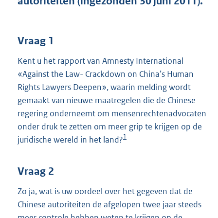
autoriteiten (ingezonden 30 juni 2011).
t
t
e
:
Vraag 1
4
0
Kent u het rapport van Amnesty International
K
«Against the Law- Crackdown on China’s Human
b
Rights Lawyers Deepen», waarin melding wordt
gemaakt van nieuwe maatregelen die de Chinese
regering onderneemt om mensenrechtenadvocaten
onder druk te zetten om meer grip te krijgen op de
1
juridische wereld in het land?
Vraag 2
Zo ja, wat is uw oordeel over het gegeven dat de
Chinese autoriteiten de afgelopen twee jaar steeds
meer controle hebben weten te krijgen op de