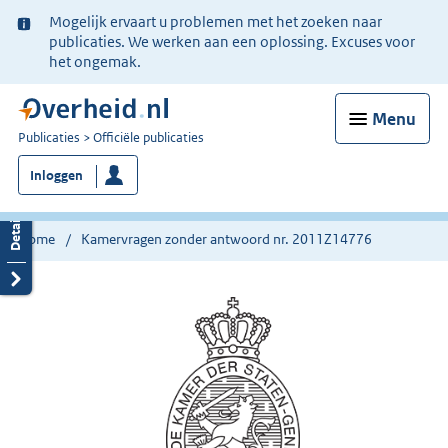
Ter
Mogelijk ervaart u problemen met het zoeken naar
informatie:
publicaties. We werken aan een oplossing. Excuses voor
het ongemak.
Menu
U
Publicaties
Officiële publicaties
bent
Inloggen
nu
hier:
Home
Kamervragen zonder antwoord nr. 2011Z14776