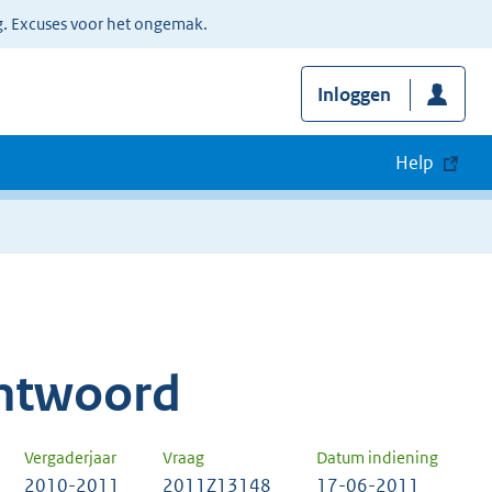
g. Excuses voor het ongemak.
Inloggen
Help
ntwoord
Vergaderjaar
Vraag
Datum indiening
2010-2011
2011Z13148
17-06-2011