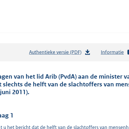
Authentieke versie (PDF)
b
Informatie
e
s
t
agen van het lid Arib (PvdA) aan de minister va
a
t slechts de helft van de slachtoffers van m
n
juni 2011).
d
s
g
aag 1
r
t u het bericht dat de helft van de slachtoffers van mensenh