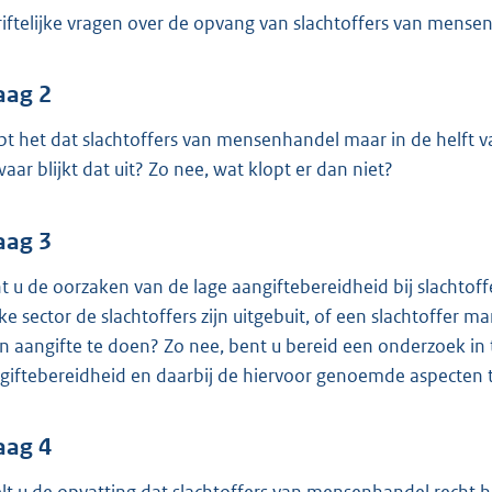
o
riftelijke vragen over de opvang van slachtoffers van mense
o
t
t
aag 2
e
pt het dat slachtoffers van mensenhandel maar in de helft va
:
 waar blijkt dat uit? Zo nee, wat klopt er dan niet?
3
8
aag 3
K
b
t u de oorzaken van de lage aangiftebereidheid bij slachtoff
ke sector de slachtoffers zijn uitgebuit, of een slachtoffer m
n aangifte te doen? Zo nee, bent u bereid een onderzoek in 
giftebereidheid en daarbij de hiervoor genoemde aspecten 
aag 4