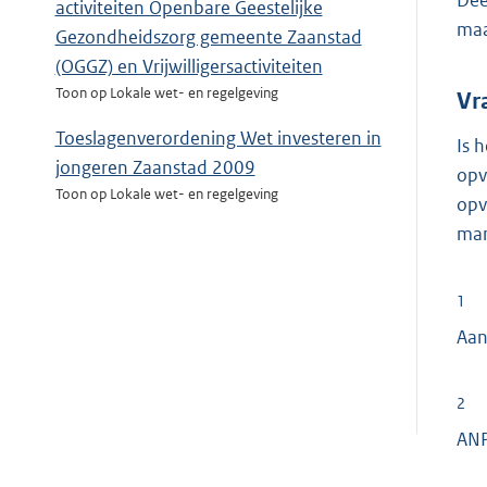
Dee
activiteiten Openbare Geestelijke
maa
Gezondheidszorg gemeente Zaanstad
(OGGZ) en Vrijwilligersactiviteiten
Toon op Lokale wet- en regelgeving
Vr
Toeslagenverordening Wet investeren in
Is 
jongeren Zaanstad 2009
opv
Toon op Lokale wet- en regelgeving
opv
man
1
Aan
2
ANP