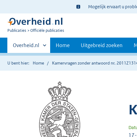
Ter
Mogelijk ervaart u prob
informatie:
U
Publicaties
Officiële publicaties
bent
Primaire
nu
Andere
Overheid.nl
Home
Uitgebreid zoeken
M
hier:
sites
navigatie
binnen
U bent hier:
Home
Kamervragen zonder antwoord nr. 2011Z131
K
Dat
17