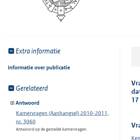
Toon
Extra informatie
meer
van:
Informatie over publicatie
Vr
Toon
Gerelateerd
da
meer
17 
van:
Antwoord
Kamervragen (Aanhangsel) 2010-2011,
nr. 3060
Vr
Antwoord op de gestelde kamervragen
Ken