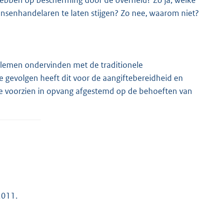
hebben op bescherming door de overheid? Zo ja, welke
nsenhandelaren te laten stijgen? Zo nee, waarom niet?
blemen ondervinden met de traditionele
e gevolgen heeft dit voor de aangiftebereidheid en
te voorzien in opvang afgestemd op de behoeften van
2011.