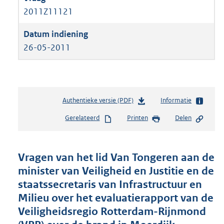
2011Z11121
26-05-2011
Authentieke versie (PDF)
b
Informatie
e
Gerelateerd
Printen
Delen
s
t
a
n
Vragen van het lid Van Tongeren aan de
d
minister van Veiligheid en Justitie en de
s
staatssecretaris van Infrastructuur en
g
r
Milieu over het evaluatierapport van de
o
Veiligheidsregio Rotterdam-Rijnmond
o