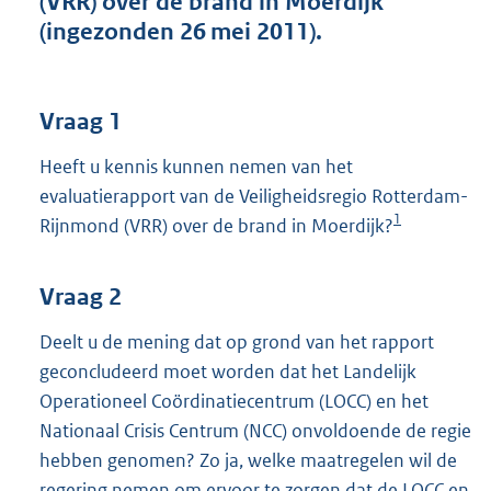
(VRR) over de brand in Moerdijk
t
(ingezonden 26 mei 2011).
t
e
:
4
Vraag 1
0
K
Heeft u kennis kunnen nemen van het
b
evaluatierapport van de Veiligheidsregio Rotterdam-
1
Rijnmond (VRR) over de brand in Moerdijk?
Vraag 2
Deelt u de mening dat op grond van het rapport
geconcludeerd moet worden dat het Landelijk
Operationeel Coördinatiecentrum (LOCC) en het
Nationaal Crisis Centrum (NCC) onvoldoende de regie
hebben genomen? Zo ja, welke maatregelen wil de
regering nemen om ervoor te zorgen dat de LOCC en