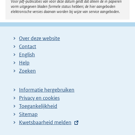
Voor pdf-publicaties van vóór deze datum geldt dat alleen de in papieren
vorm uitgegeven bladen formele status hebben; de hier aangeboden
elektronische versies daarvan worden bij wijze van service aangeboden.
Over deze website
Contact
English
Help
Zoeken
Informatie hergebruiken
Privacy en cookies
Toegankelijkheid
Sitemap
E
Kwetsbaarheid melden
x