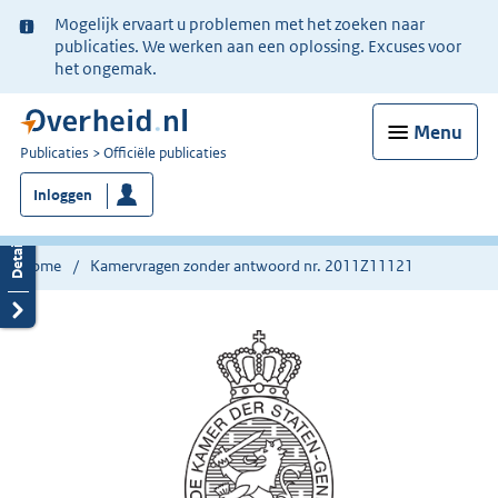
Ter
Mogelijk ervaart u problemen met het zoeken naar
informatie:
publicaties. We werken aan een oplossing. Excuses voor
het ongemak.
Menu
U
Publicaties
Officiële publicaties
bent
Inloggen
nu
hier:
Home
Kamervragen zonder antwoord nr. 2011Z11121