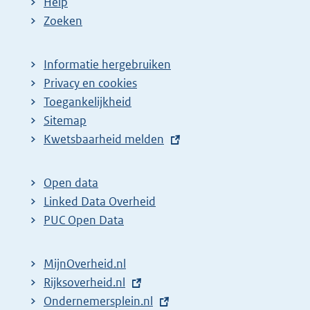
Help
Zoeken
Informatie hergebruiken
Privacy en cookies
Toegankelijkheid
Sitemap
E
Kwetsbaarheid melden
x
t
Open data
e
Linked Data Overheid
r
PUC Open Data
n
e
MijnOverheid.nl
l
E
Rijksoverheid.nl
i
x
E
Ondernemersplein.nl
n