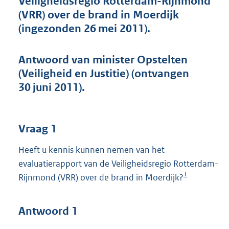
Veiligheidsregio Rotterdam-Rijnmond
t
(VRR) over de brand in Moerdijk
t
e
(ingezonden 26 mei 2011).
:
4
5
Antwoord van minister Opstelten
K
(Veiligheid en Justitie) (ontvangen
b
30 juni 2011).
Vraag 1
Heeft u kennis kunnen nemen van het
evaluatierapport van de Veiligheidsregio Rotterdam-
1
Rijnmond (VRR) over de brand in Moerdijk?
Antwoord 1