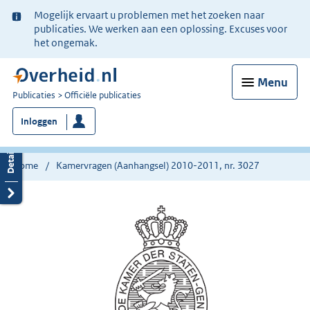
Ter
Mogelijk ervaart u problemen met het zoeken naar
informatie:
publicaties. We werken aan een oplossing. Excuses voor
het ongemak.
Menu
U
Publicaties
Officiële publicaties
bent
Inloggen
nu
hier:
Home
Kamervragen (Aanhangsel) 2010-2011, nr. 3027