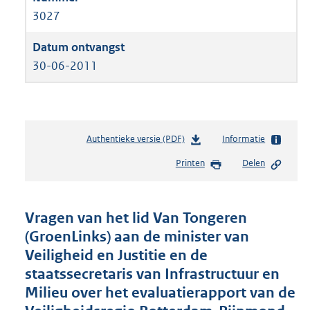
3027
30-06-2011
Authentieke versie (PDF)
b
Informatie
e
Printen
Delen
s
t
a
n
Vragen van het lid Van Tongeren
d
(GroenLinks) aan de minister van
s
Veiligheid en Justitie en de
g
r
staatssecretaris van Infrastructuur en
o
Milieu over het evaluatierapport van de
o