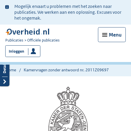
Ter
Mogelijk ervaart u problemen met het zoeken naar
informatie:
publicaties. We werken aan een oplossing. Excuses voor
het ongemak.
Menu
U
Publicaties
Officiële publicaties
bent
Inloggen
nu
hier:
Home
Kamervragen zonder antwoord nr. 2011Z09697