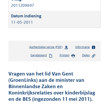
2011Z09697
11-05-2011
Authentieke versie (PDF)
b
Informatie
e
Gerelateerd
Printen
Delen
s
t
a
n
Vragen van het lid Van Gent
d
(GroenLinks) aan de minister van
s
Binnenlandse Zaken en
g
r
Koninkrijksrelaties over kinderbijslag
o
en de BES (ingezonden 11 mei 2011).
o