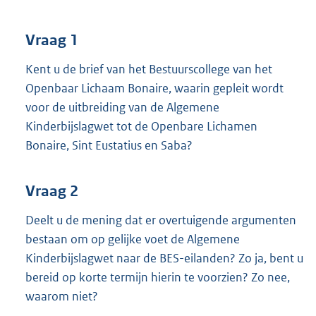
t
t
e
Vraag 1
:
3
Kent u de brief van het Bestuurscollege van het
7
Openbaar Lichaam Bonaire, waarin gepleit wordt
K
voor de uitbreiding van de Algemene
b
Kinderbijslagwet tot de Openbare Lichamen
Bonaire, Sint Eustatius en Saba?
Vraag 2
Deelt u de mening dat er overtuigende argumenten
bestaan om op gelijke voet de Algemene
Kinderbijslagwet naar de BES-eilanden? Zo ja, bent u
bereid op korte termijn hierin te voorzien? Zo nee,
waarom niet?