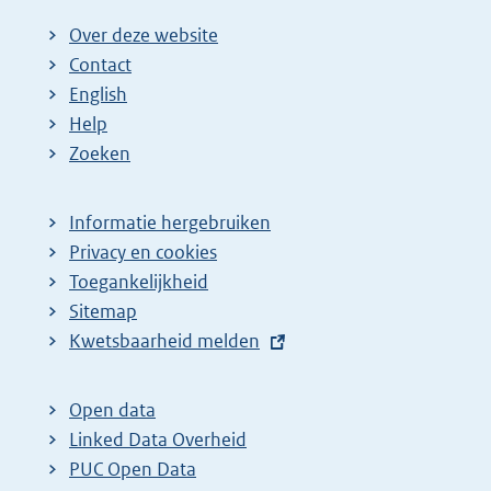
Over deze website
Contact
English
Help
Zoeken
Informatie hergebruiken
Privacy en cookies
Toegankelijkheid
Sitemap
E
Kwetsbaarheid melden
x
t
Open data
e
Linked Data Overheid
r
PUC Open Data
n