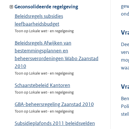
gew
Geconsolideerde regelgeving
ond
Beleidsregels subsidies
leefbaarheidsbudget
Toon op Lokale wet- en regelgeving
Vr
Beleidsregels Afwijken van
Dee
bestemmingsplannen en
ver
beheersverordeningen Wabo Zaanstad
mog
2010
waa
Toon op Lokale wet- en regelgeving
Schaarstebeleid Kantoren
Vr
Toon op Lokale wet- en regelgeving
Ben
GBA-beheersregeling Zaanstad 2010
Pol
Toon op Lokale wet- en regelgeving
ste
Subsidieplafonds 2011 beleidsvelden