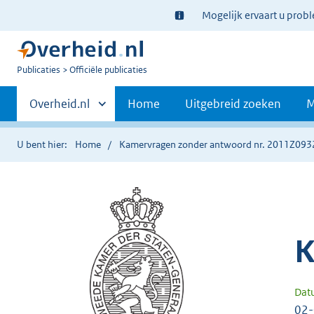
Ter
Mogelijk ervaart u prob
informatie:
U
Publicaties
Officiële publicaties
bent
Primaire
nu
Andere
Overheid.nl
Home
Uitgebreid zoeken
M
hier:
sites
navigatie
binnen
U bent hier:
Home
Kamervragen zonder antwoord nr. 2011Z093
K
Dat
02