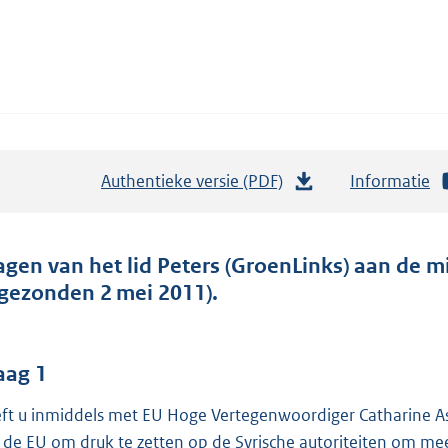
Authentieke versie (PDF)
b
Informatie
e
s
t
agen van het lid Peters (GroenLinks) aan de m
a
ngezonden 2 mei 2011).
n
d
s
aag 1
g
ft u inmiddels met EU Hoge Vertegenwoordiger Catharine A
r
 de EU om druk te zetten op de Syrische autoriteiten om mee