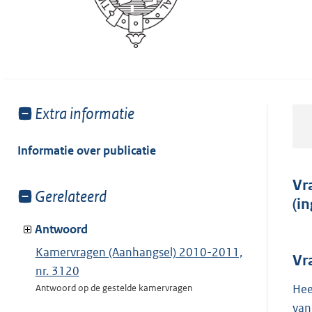
Toon
Extra informatie
meer
van:
Informatie over publicatie
Vr
Toon
Gerelateerd
(i
meer
van:
Antwoord
Kamervragen (Aanhangsel) 2010-2011,
Vr
nr. 3120
Hee
Antwoord op de gestelde kamervragen
van