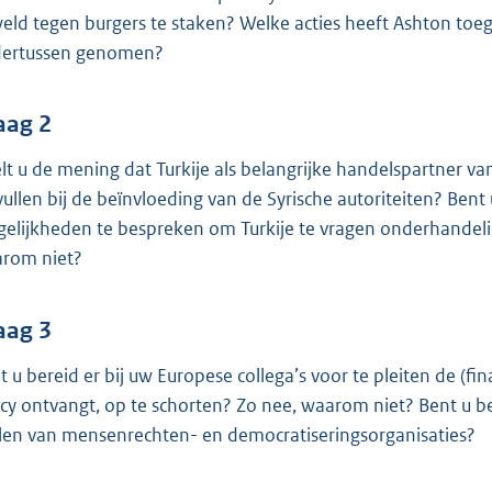
o
eld tegen burgers te staken? Welke acties heeft Ashton toeg
o
ertussen genomen?
t
t
e
aag 2
:
lt u de mening dat Turkije als belangrijke handelspartner va
4
vullen bij de beïnvloeding van de Syrische autoriteiten? Ben
0
elijkheden te bespreken om Turkije te vragen onderhandelin
K
rom niet?
b
aag 3
t u bereid er bij uw Europese collega’s voor te pleiten de (f
icy ontvangt, op te schorten? Zo nee, waarom niet? Bent u be
llen van mensenrechten- en democratiseringsorganisaties?