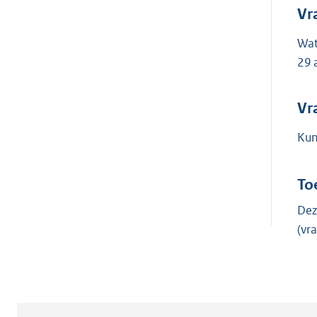
Vr
Wat
29 
Vr
Kun
To
Dez
(v