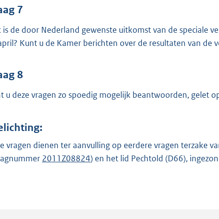
aag 7
 is de door Nederland gewenste uitkomst van de speciale v
april? Kunt u de Kamer berichten over de resultaten van de 
aag 8
t u deze vragen zo spoedig mogelijk beantwoorden, gelet op 
elichting:
e vragen dienen ter aanvulling op eerdere vragen terzake va
raagnummer
2011Z08824
) en het lid Pechtold (D66), inge