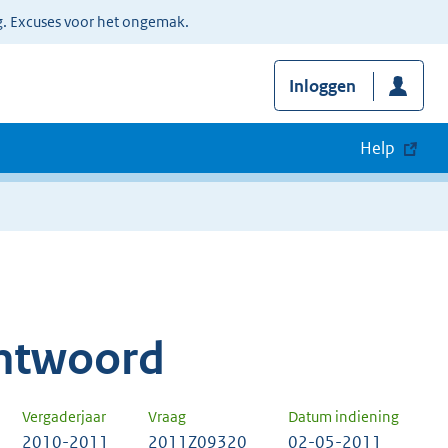
g. Excuses voor het ongemak.
Inloggen
Help
ntwoord
Vergaderjaar
Vraag
Datum indiening
2010-2011
2011Z09320
02-05-2011