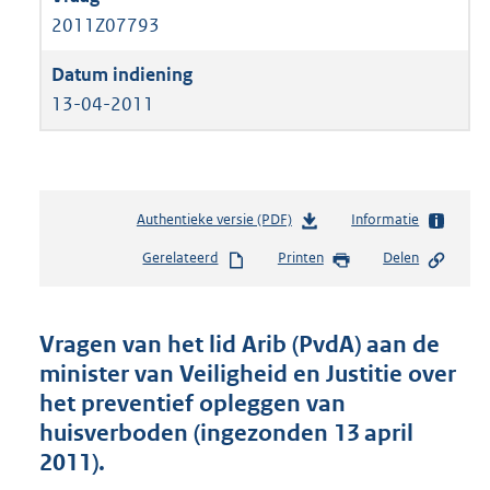
2011Z07793
13-04-2011
Authentieke versie (PDF)
b
Informatie
e
Gerelateerd
Printen
Delen
s
t
a
n
Vragen van het lid Arib (PvdA) aan de
d
minister van Veiligheid en Justitie over
s
het preventief opleggen van
g
r
huisverboden (ingezonden 13 april
o
2011).
o