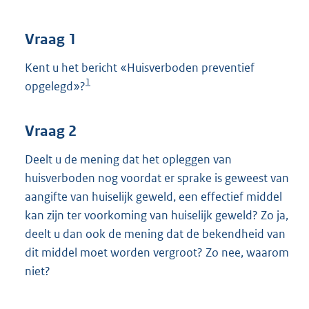
t
t
e
Vraag 1
:
3
Kent u het bericht «Huisverboden preventief
8
1
opgelegd»?
K
b
Vraag 2
Deelt u de mening dat het opleggen van
huisverboden nog voordat er sprake is geweest van
aangifte van huiselijk geweld, een effectief middel
kan zijn ter voorkoming van huiselijk geweld? Zo ja,
deelt u dan ook de mening dat de bekendheid van
dit middel moet worden vergroot? Zo nee, waarom
niet?