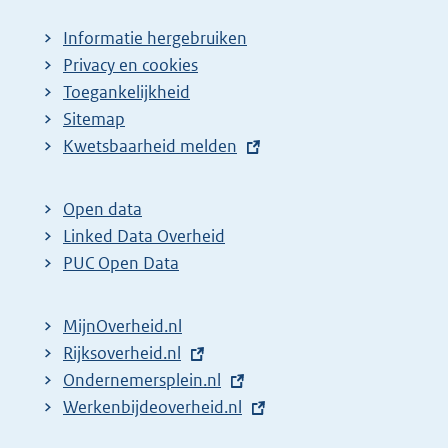
Informatie hergebruiken
Privacy en cookies
Toegankelijkheid
Sitemap
E
Kwetsbaarheid melden
x
t
Open data
e
Linked Data Overheid
r
PUC Open Data
n
e
MijnOverheid.nl
l
E
Rijksoverheid.nl
i
x
E
Ondernemersplein.nl
n
t
x
E
Werkenbijdeoverheid.nl
k
e
t
x
: