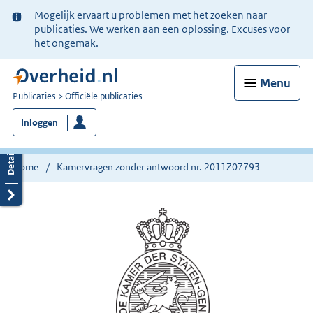
Ter
Mogelijk ervaart u problemen met het zoeken naar
informatie:
publicaties. We werken aan een oplossing. Excuses voor
het ongemak.
Menu
U
Publicaties
Officiële publicaties
bent
Inloggen
nu
hier:
Home
Kamervragen zonder antwoord nr. 2011Z07793