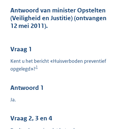
t
t
Antwoord van minister Opstelten
e
(Veiligheid en Justitie) (ontvangen
:
12 mei 2011).
4
1
K
b
Vraag 1
Kent u het bericht «Huisverboden preventief
1
opgelegd»?
Antwoord 1
Ja.
Vraag 2, 3 en 4