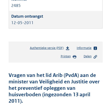
2485
12-05-2011
Authentieke versie (PDF)
b
Informatie
e
Printen
Delen
s
t
a
n
Vragen van het lid Arib (PvdA) aan de
d
minister van Veiligheid en Justitie over
s
het preventief opleggen van
g
r
huisverboden (ingezonden 13 april
o
2011).
o