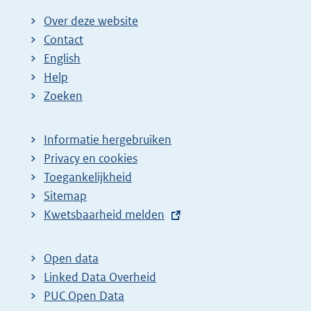
Over deze website
Contact
English
Help
Zoeken
Informatie hergebruiken
Privacy en cookies
Toegankelijkheid
Sitemap
E
Kwetsbaarheid melden
x
t
Open data
e
Linked Data Overheid
r
PUC Open Data
n