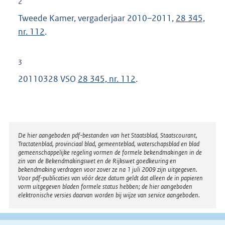
2
Tweede Kamer, vergaderjaar 2010–2011,
28 345,
nr. 112
.
3
20110328 VSO
28 345, nr. 112
.
Disclaimer
De hier aangeboden pdf-bestanden van het Staatsblad, Staatscourant,
Tractatenblad, provinciaal blad, gemeenteblad, waterschapsblad en blad
gemeenschappelijke regeling vormen de formele bekendmakingen in de
zin van de Bekendmakingswet en de Rijkswet goedkeuring en
bekendmaking verdragen voor zover ze na 1 juli 2009 zijn uitgegeven.
Voor pdf-publicaties van vóór deze datum geldt dat alleen de in papieren
vorm uitgegeven bladen formele status hebben; de hier aangeboden
elektronische versies daarvan worden bij wijze van service aangeboden.