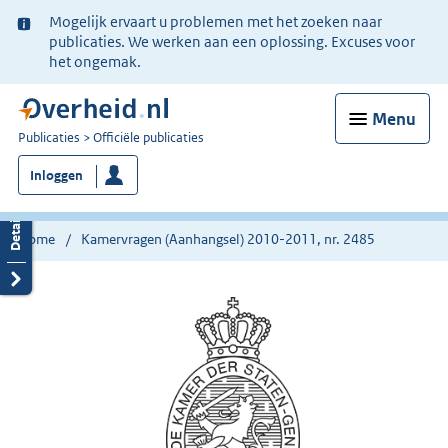
Ter
Mogelijk ervaart u problemen met het zoeken naar
informatie:
publicaties. We werken aan een oplossing. Excuses voor
het ongemak.
Menu
U
Publicaties
Officiële publicaties
bent
Inloggen
nu
hier:
Home
Kamervragen (Aanhangsel) 2010-2011, nr. 2485