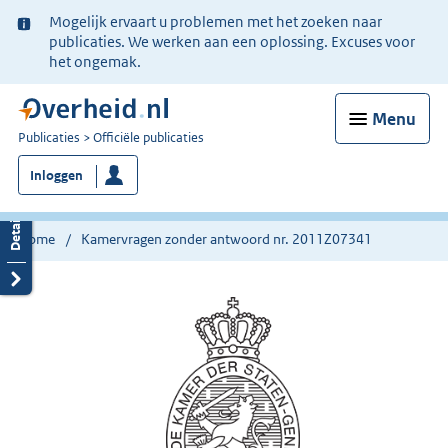
Ter
Mogelijk ervaart u problemen met het zoeken naar
informatie:
publicaties. We werken aan een oplossing. Excuses voor
het ongemak.
Menu
U
Publicaties
Officiële publicaties
bent
Inloggen
nu
hier:
Home
Kamervragen zonder antwoord nr. 2011Z07341