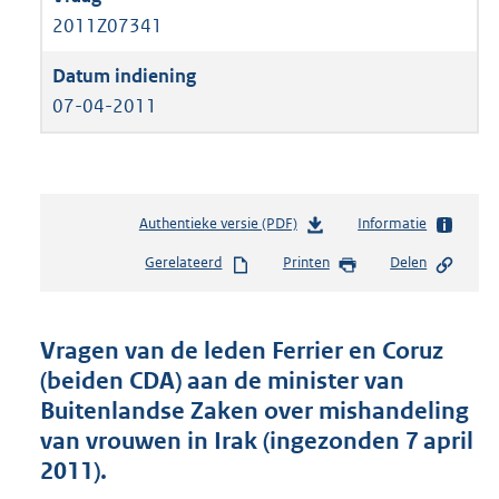
2011Z07341
07-04-2011
Authentieke versie (PDF)
b
Informatie
e
Gerelateerd
Printen
Delen
s
t
a
n
Vragen van de leden Ferrier en Coruz
d
(beiden CDA) aan de minister van
s
Buitenlandse Zaken over mishandeling
g
r
van vrouwen in Irak (ingezonden 7 april
o
2011).
o