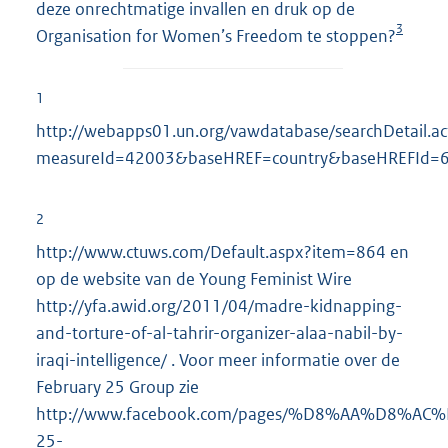
deze onrechtmatige invallen en druk op de
3
Organisation for Women’s Freedom te stoppen?
1
http://webapps01.un.org/vawdatabase/searchDetail.ac
measureId=42003&baseHREF=country&baseHREFId=6
2
http://www.ctuws.com/Default.aspx?item=864 en
op de website van de Young Feminist Wire
http://yfa.awid.org/2011/04/madre-kidnapping-
and-torture-of-al-tahrir-organizer-alaa-nabil-by-
iraqi-intelligence/ . Voor meer informatie over de
February 25 Group zie
http://www.facebook.com/pages/%D8%AA%D8%A
25-