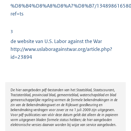
%D8%B4%D8%A8%D8%A7%D8%B7/134898616580
ref=ts
3
de website van U.S. Labor against the War
http://www.uslaboragainstwar.org/article.php?
id=23894
Disclaimer
De hier aangeboden pdf-bestanden van het Staatsblad, Staatscourant,
Tractatenblad, provinciaal blad, gemeenteblad, waterschapsblad en blad
gemeenschappelijke regeling vormen de formele bekendmakingen in de
zin van de Bekendmakingswet en de Rijkswet goedkeuring en
bekendmaking verdragen voor zover ze na 1 juli 2009 zijn uitgegeven.
Voor pdf-publicaties van vóór deze datum geldt dat alleen de in papieren
vorm uitgegeven bladen formele status hebben; de hier aangeboden
elektronische versies daarvan worden bij wijze van service aangeboden.