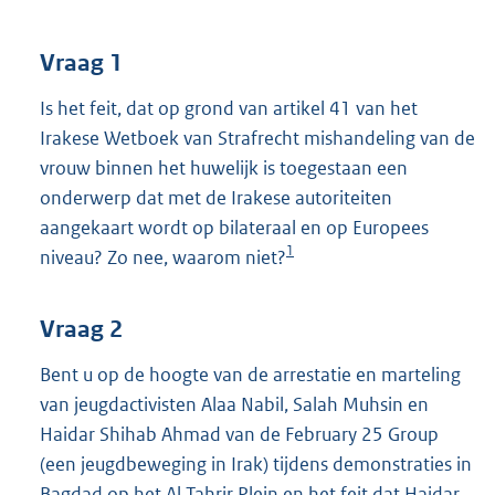
t
t
e
Vraag 1
:
3
Is het feit, dat op grond van artikel 41 van het
9
Irakese Wetboek van Strafrecht mishandeling van de
K
vrouw binnen het huwelijk is toegestaan een
b
onderwerp dat met de Irakese autoriteiten
aangekaart wordt op bilateraal en op Europees
1
niveau? Zo nee, waarom niet?
Vraag 2
Bent u op de hoogte van de arrestatie en marteling
van jeugdactivisten Alaa Nabil, Salah Muhsin en
Haidar Shihab Ahmad van de February 25 Group
(een jeugdbeweging in Irak) tijdens demonstraties in
Bagdad op het Al Tahrir Plein en het feit dat Haidar