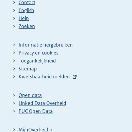
Contact
English
Help
Zoeken
Informatie hergebruiken
Privacy en cookies
Toegankelijkheid
Sitemap
E
Kwetsbaarheid melden
x
t
Open data
e
Linked Data Overheid
r
PUC Open Data
n
e
MijnOverheid.nl