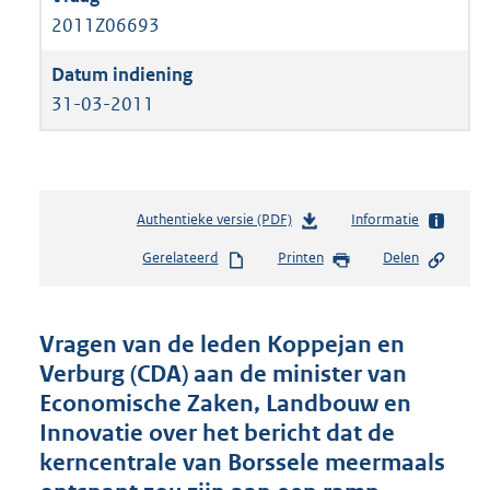
2011Z06693
31-03-2011
Authentieke versie (PDF)
b
Informatie
e
Gerelateerd
Printen
Delen
s
t
a
n
Vragen van de leden Koppejan en
d
Verburg (CDA) aan de minister van
s
Economische Zaken, Landbouw en
g
r
Innovatie over het bericht dat de
o
kerncentrale van Borssele meermaals
o