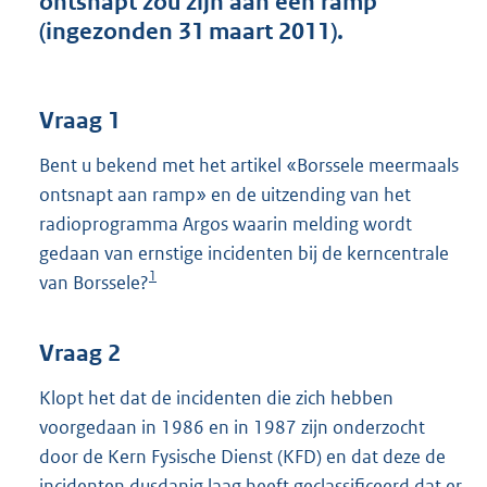
ontsnapt zou zijn aan een ramp
t
(ingezonden 31 maart 2011).
t
e
:
4
Vraag 1
1
K
Bent u bekend met het artikel «Borssele meermaals
b
ontsnapt aan ramp» en de uitzending van het
radioprogramma Argos waarin melding wordt
gedaan van ernstige incidenten bij de kerncentrale
1
van Borssele?
Vraag 2
Klopt het dat de incidenten die zich hebben
voorgedaan in 1986 en in 1987 zijn onderzocht
door de Kern Fysische Dienst (KFD) en dat deze de
incidenten dusdanig laag heeft geclassificeerd dat er