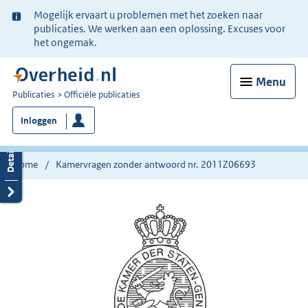
Ter
Mogelijk ervaart u problemen met het zoeken naar
informatie:
publicaties. We werken aan een oplossing. Excuses voor
het ongemak.
Menu
U
Publicaties
Officiële publicaties
bent
Inloggen
nu
hier:
Home
Kamervragen zonder antwoord nr. 2011Z06693