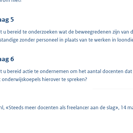
rom niet?
aag 5
t u bereid te onderzoeken wat de beweegredenen zijn van d
fstandige zonder personeel in plaats van te werken in loondi
aag 6
t u bereid actie te ondernemen om het aantal docenten dat a
 onderwijskoepels hierover te spreken?
nl, «Steeds meer docenten als freelancer aan de slag», 14 m