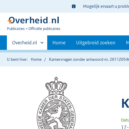
Ter
Mogelijk ervaart u prob
informatie:
U
Publicaties
Officiële publicaties
bent
Primaire
nu
Andere
Overheid.nl
Home
Uitgebreid zoeken
M
hier:
sites
navigatie
binnen
U bent hier:
Home
Kamervragen zonder antwoord nr. 2011Z054
K
Dat
17