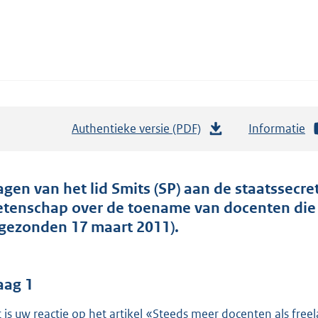
Authentieke versie (PDF)
b
Informatie
e
s
t
agen van het lid Smits (SP) aan de staatssecre
a
tenschap over de toename van docenten die a
n
ngezonden 17 maart 2011).
d
s
g
aag 1
r
 is uw reactie op het artikel «Steeds meer docenten als free