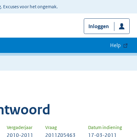
g. Excuses voor het ongemak.
Inloggen
Help
ntwoord
Vergaderjaar
Vraag
Datum indiening
2010-2011
2011Z05463
17-03-2011