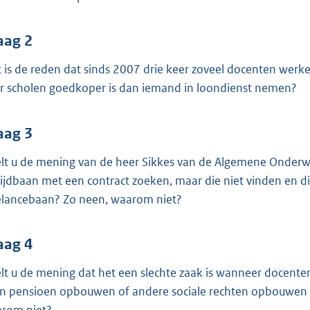
o
o
t
aag 2
t
 is de reden dat sinds 2007 drie keer zoveel docenten werken 
e
r scholen goedkoper is dan iemand in loondienst nemen?
:
3
aag 3
9
K
lt u de mening van de heer Sikkes van de Algemene Onder
b
tijdbaan met een contract zoeken, maar die niet vinden en
elancebaan? Zo neen, waarom niet?
aag 4
lt u de mening dat het een slechte zaak is wanneer docente
n pensioen opbouwen of andere sociale rechten opbouwen en