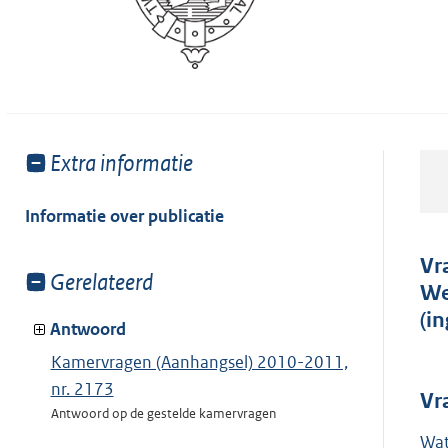
Toon
Extra informatie
meer
van:
Informatie over publicatie
Vr
Toon
Gerelateerd
We
meer
(i
van:
Antwoord
Kamervragen (Aanhangsel) 2010-2011,
nr. 2173
Vr
Antwoord op de gestelde kamervragen
Wat