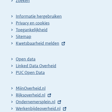
Zoeken
Informatie hergebruiken
Privacy en cookies
Toegankelijkheid
Sitemap
E
Kwetsbaarheid melden
x
t
Open data
e
Linked Data Overheid
r
PUC Open Data
n
e
MijnOverheid.nl
l
E
Rijksoverheid.nl
i
x
E
Ondernemersplein.nl
n
t
x
E
Werkenbijdeoverheid.nl
k