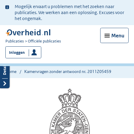
Ter
Mogelijk ervaart u problemen met het zoeken naar
informatie:
publicaties. We werken aan een oplossing. Excuses voor
het ongemak.
Menu
U
Publicaties
Officiële publicaties
bent
Inloggen
nu
hier:
Home
Kamervragen zonder antwoord nr. 2011Z05459