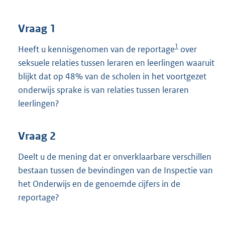
t
t
e
Vraag 1
:
3
1
Heeft u kennisgenomen van de reportage
over
7
seksuele relaties tussen leraren en leerlingen waaruit
K
blijkt dat op 48% van de scholen in het voortgezet
b
onderwijs sprake is van relaties tussen leraren
leerlingen?
Vraag 2
Deelt u de mening dat er onverklaarbare verschillen
bestaan tussen de bevindingen van de Inspectie van
het Onderwijs en de genoemde cijfers in de
reportage?