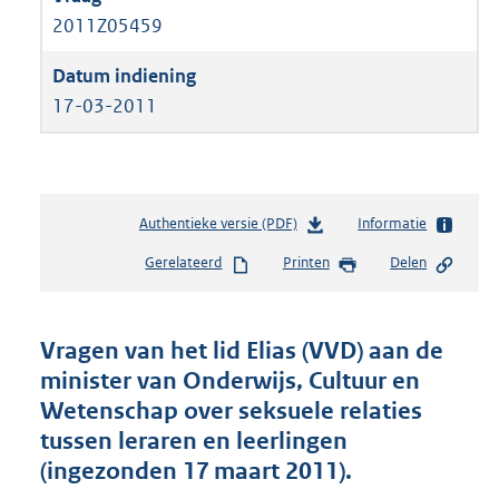
2011Z05459
17-03-2011
Authentieke versie (PDF)
b
Informatie
e
Gerelateerd
Printen
Delen
s
t
a
n
Vragen van het lid Elias (VVD) aan de
d
minister van Onderwijs, Cultuur en
s
Wetenschap over seksuele relaties
g
r
tussen leraren en leerlingen
o
(ingezonden 17 maart 2011).
o