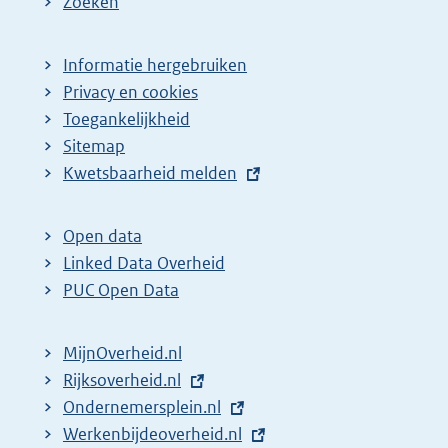
Zoeken
Informatie hergebruiken
Privacy en cookies
Toegankelijkheid
Sitemap
E
Kwetsbaarheid melden
x
t
Open data
e
Linked Data Overheid
r
PUC Open Data
n
e
MijnOverheid.nl
l
E
Rijksoverheid.nl
i
x
E
Ondernemersplein.nl
n
t
x
E
Werkenbijdeoverheid.nl
k