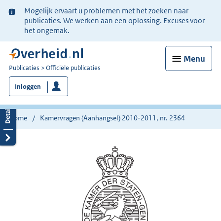
Ter
Mogelijk ervaart u problemen met het zoeken naar
informatie:
publicaties. We werken aan een oplossing. Excuses voor
het ongemak.
Menu
U
Publicaties
Officiële publicaties
bent
Inloggen
nu
hier:
Home
Kamervragen (Aanhangsel) 2010-2011, nr. 2364