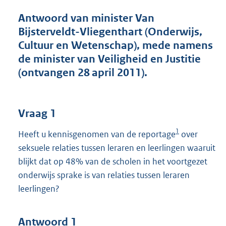
t
t
Antwoord van minister Van
e
Bijsterveldt-Vliegenthart (Onderwijs,
:
Cultuur en Wetenschap), mede namens
4
5
de minister van Veiligheid en Justitie
K
(ontvangen 28 april 2011).
b
Vraag 1
1
Heeft u kennisgenomen van de reportage
over
seksuele relaties tussen leraren en leerlingen waaruit
blijkt dat op 48% van de scholen in het voortgezet
onderwijs sprake is van relaties tussen leraren
leerlingen?
Antwoord 1