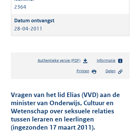
2364
28-04-2011
Authentieke versie (PDF)
b
Informatie
e
Printen
Delen
s
t
a
n
Vragen van het lid Elias (VVD) aan de
d
minister van Onderwijs, Cultuur en
s
Wetenschap over seksuele relaties
g
r
tussen leraren en leerlingen
o
(ingezonden 17 maart 2011).
o