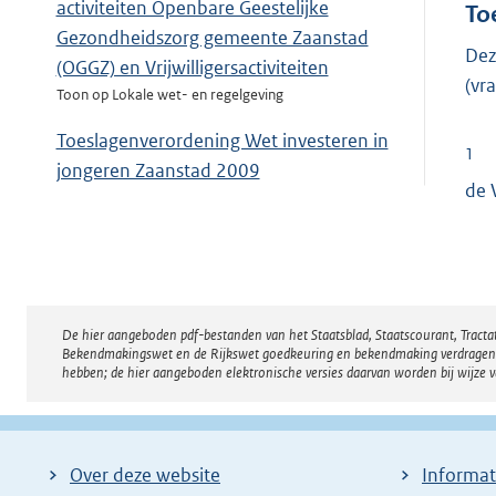
activiteiten Openbare Geestelijke
To
Gezondheidszorg gemeente Zaanstad
Dez
(OGGZ) en Vrijwilligersactiviteiten
(v
Toon op Lokale wet- en regelgeving
Toeslagenverordening Wet investeren in
1
jongeren Zaanstad 2009
de 
Toon op Lokale wet- en regelgeving
De hier aangeboden pdf-bestanden van het Staatsblad, Staatscourant, Tract
Disclaimer
Bekendmakingswet en de Rijkswet goedkeuring en bekendmaking verdragen voor
hebben; de hier aangeboden elektronische versies daarvan worden bij wijze 
Over deze website
Informat