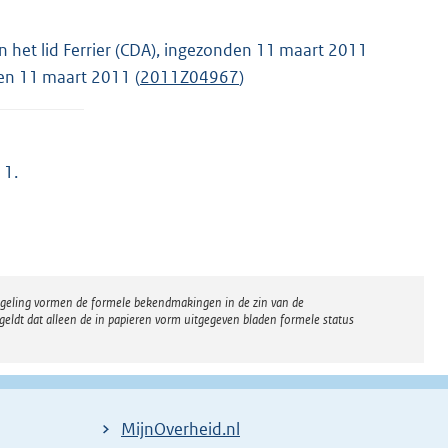
n het lid Ferrier (CDA), ingezonden 11 maart 2011
den 11 maart 2011 (
2011Z04967
)
11.
regeling vormen de formele bekendmakingen in de zin van de
eldt dat alleen de in papieren vorm uitgegeven bladen formele status
MijnOverheid.nl