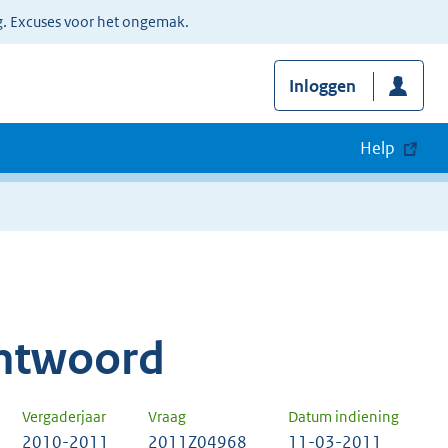
g. Excuses voor het ongemak.
Inloggen
Help
ntwoord
Vergaderjaar
Vraag
Datum indiening
2010-2011
2011Z04968
11-03-2011