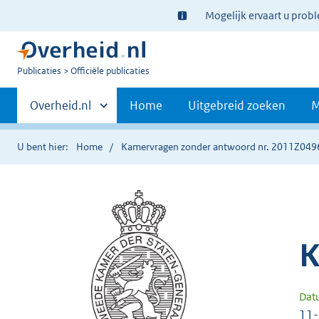
Ter
Mogelijk ervaart u prob
informatie:
U
Publicaties
Officiële publicaties
bent
Primaire
nu
Andere
Overheid.nl
Home
Uitgebreid zoeken
M
hier:
sites
navigatie
binnen
U bent hier:
Home
Kamervragen zonder antwoord nr. 2011Z049
K
Dat
11