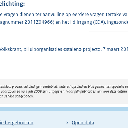
elichting:
e vragen dienen ter aanvulling op eerdere vragen terzake va
raagnummer
2011Z04966
) en het lid Irrgang (CDA), ingezon
Volkskrant, «Hulporganisaties «stalen» project», 7 maart 20
atenblad, provinciaal blad, gemeenteblad, waterschapsblad en blad gemeenschappelijke 
 zover ze na 1 juli 2009 zijn uitgegeven. Voor pdf-publicaties van vóór deze datum g
van service aangeboden.
ie hergebruiken
Open data