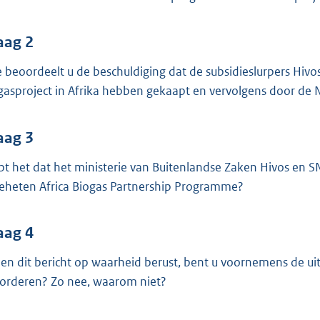
o
o
t
aag 2
t
 beoordeelt u de beschuldiging dat de subsidieslurpers Hivo
e
gasproject in Afrika hebben gekaapt en vervolgens door de 
:
3
aag 3
9
K
pt het dat het ministerie van Buitenlandse Zaken Hivos en S
b
eheten Africa Biogas Partnership Programme?
aag 4
ien dit bericht op waarheid berust, bent u voornemens de ui
vorderen? Zo nee, waarom niet?