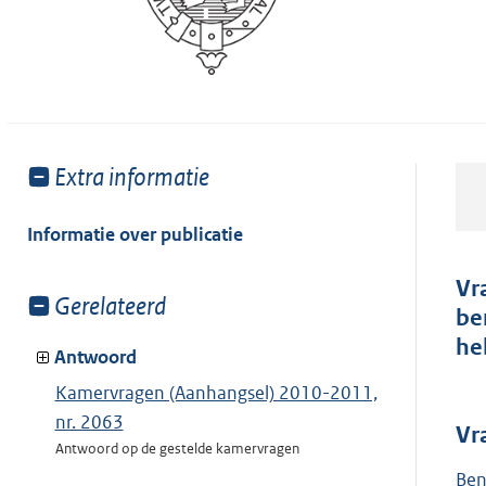
Toon
Extra informatie
meer
van:
Informatie over publicatie
Vr
Toon
Gerelateerd
be
meer
he
van:
Antwoord
Kamervragen (Aanhangsel) 2010-2011,
nr. 2063
Vr
Antwoord op de gestelde kamervragen
Ben