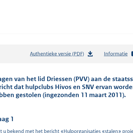
Authentieke versie (PDF)
b
Informatie
e
s
t
agen van het lid Driessen (PVV) aan de staats
a
richt dat hulpclubs Hivos en SNV ervan worde
n
bben gestolen (ingezonden 11 maart 2011).
d
s
g
aag 1
r
t u bekend met het bericht «Hulporganisaties «stalen» proj