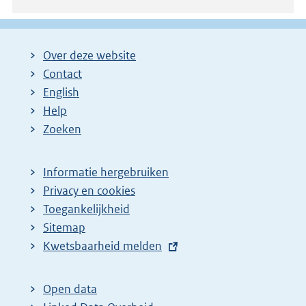
Over deze website
Contact
English
Help
Zoeken
Informatie hergebruiken
Privacy en cookies
Toegankelijkheid
Sitemap
E
Kwetsbaarheid melden
x
t
Open data
e