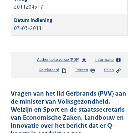
2011Z04517
07-03-2011
Authentieke versie (PDF)
b
Informatie
e
Gerelateerd
Printen
Delen
s
t
a
n
Vragen van het lid Gerbrands (PVV) aan
d
de minister van Volksgezondheid,
s
Welzijn en Sport en de staatssecretaris
g
r
van Economische Zaken, Landbouw en
o
Innovatie over het bericht dat er Q-
o