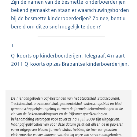
Zijn de namen van de besmette kinderboerderijen
bekend gemaakt en staan er waarschuwingsborden
bij de besmette kinderboerderijen? Zo nee, bent u
bereid om dit zo snel mogelijk te doen?
1
Q-koorts op kinderboerderijen, Telegraaf, 4 maart
2011 Q-koorts op zes Brabantse kinderboerderijen.
Disclaimer
De hier aangeboden pdf-bestanden van het Staatsblad, Staatscourant,
Tractatenblad, provinciaal blad, gemeenteblad, waterschapsblad en blad
gemeenschappelijke regeling vormen de formele bekendmakingen in de
zin van de Bekendmakingswet en de Rijkswet goedkeuring en
bekendmaking verdragen voor zover ze na 1 juli 2009 zijn uitgegeven.
Voor pdf-publicaties van vóór deze datum geldt dat alleen de in papieren
vorm uitgegeven bladen formele status hebben; de hier aangeboden
elektronische versies daarvan worden bij wijze van service aangeboden.