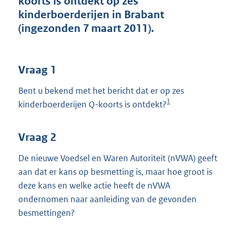
koorts is ontdekt op zes
t
kinderboerderijen in Brabant
t
e
(ingezonden 7 maart 2011).
:
3
8
K
Vraag 1
b
Bent u bekend met het bericht dat er op zes
1
kinderboerderijen Q-koorts is ontdekt?
Vraag 2
De nieuwe Voedsel en Waren Autoriteit (nVWA) geeft
aan dat er kans op besmetting is, maar hoe groot is
deze kans en welke actie heeft de nVWA
ondernomen naar aanleiding van de gevonden
besmettingen?