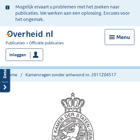
Ter
Mogelijk ervaart u problemen met het zoeken naar
informatie:
publicaties. We werken aan een oplossing. Excuses voor
het ongemak.
Menu
U
Publicaties
Officiële publicaties
bent
Inloggen
nu
hier:
Home
Kamervragen zonder antwoord nr. 2011Z04517