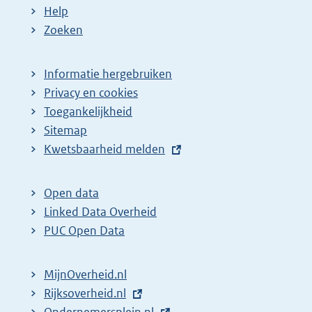
Help
Zoeken
Informatie hergebruiken
Privacy en cookies
Toegankelijkheid
Sitemap
E
Kwetsbaarheid melden
x
t
Open data
e
Linked Data Overheid
r
PUC Open Data
n
e
MijnOverheid.nl
l
E
Rijksoverheid.nl
i