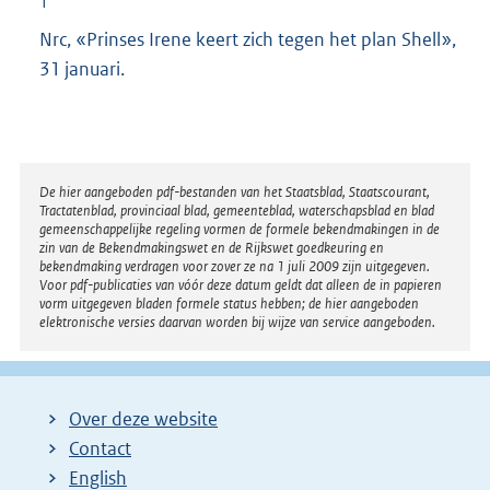
1
Nrc, «Prinses Irene keert zich tegen het plan Shell»,
31 januari.
Disclaimer
De hier aangeboden pdf-bestanden van het Staatsblad, Staatscourant,
Tractatenblad, provinciaal blad, gemeenteblad, waterschapsblad en blad
gemeenschappelijke regeling vormen de formele bekendmakingen in de
zin van de Bekendmakingswet en de Rijkswet goedkeuring en
bekendmaking verdragen voor zover ze na 1 juli 2009 zijn uitgegeven.
Voor pdf-publicaties van vóór deze datum geldt dat alleen de in papieren
vorm uitgegeven bladen formele status hebben; de hier aangeboden
elektronische versies daarvan worden bij wijze van service aangeboden.
Over deze website
Contact
English