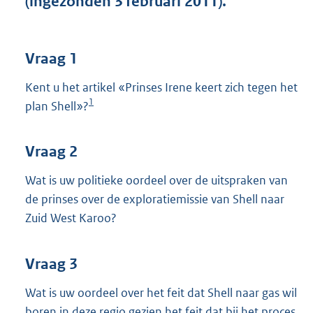
(ingezonden 3 februari 2011).
t
t
e
:
Vraag 1
4
1
Kent u het artikel «Prinses Irene keert zich tegen het
K
1
plan Shell»?
b
Vraag 2
Wat is uw politieke oordeel over de uitspraken van
de prinses over de exploratiemissie van Shell naar
Zuid West Karoo?
Vraag 3
Wat is uw oordeel over het feit dat Shell naar gas wil
boren in deze regio gezien het feit dat bij het proces