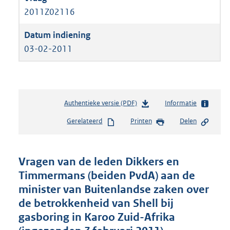
2011Z02116
03-02-2011
Authentieke versie (PDF)
b
Informatie
e
Gerelateerd
Printen
Delen
s
t
a
n
Vragen van de leden Dikkers en
d
Timmermans (beiden PvdA) aan de
s
minister van Buitenlandse zaken over
g
r
de betrokkenheid van Shell bij
o
gasboring in Karoo Zuid-Afrika
o