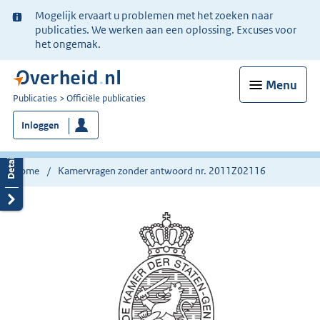
Ter
Mogelijk ervaart u problemen met het zoeken naar
informatie:
publicaties. We werken aan een oplossing. Excuses voor
het ongemak.
Menu
U
Publicaties
Officiële publicaties
bent
Inloggen
nu
hier:
Home
Kamervragen zonder antwoord nr. 2011Z02116