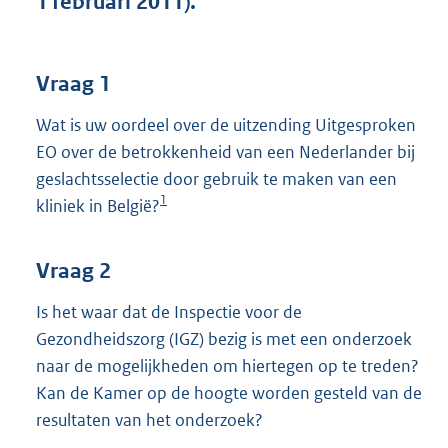
1 februari 2011).
t
t
e
:
Vraag 1
4
0
Wat is uw oordeel over de uitzending Uitgesproken
K
EO over de betrokkenheid van een Nederlander bij
b
geslachtsselectie door gebruik te maken van een
1
kliniek in België?
Vraag 2
Is het waar dat de Inspectie voor de
Gezondheidszorg (IGZ) bezig is met een onderzoek
naar de mogelijkheden om hiertegen op te treden?
Kan de Kamer op de hoogte worden gesteld van de
resultaten van het onderzoek?