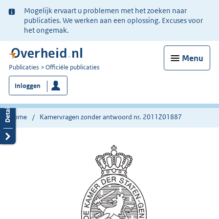
Ter
Mogelijk ervaart u problemen met het zoeken naar
informatie:
publicaties. We werken aan een oplossing. Excuses voor
het ongemak.
Menu
U
Publicaties
Officiële publicaties
bent
Inloggen
nu
hier:
Home
Kamervragen zonder antwoord nr. 2011Z01887