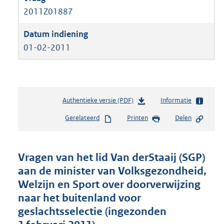
2011Z01887
01-02-2011
Authentieke versie (PDF)
b
Informatie
e
Gerelateerd
Printen
Delen
s
t
a
n
Vragen van het lid Van derStaaij (SGP)
d
aan de minister van Volksgezondheid,
s
Welzijn en Sport over doorverwijzing
g
r
naar het buitenland voor
o
geslachtsselectie (ingezonden
o