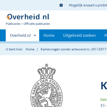
Ter
Mogelijk ervaart u prob
informatie:
U
Publicaties
Officiële publicaties
bent
Primaire
nu
Andere
Overheid.nl
Home
Uitgebreid zoeken
M
hier:
sites
navigatie
binnen
U bent hier:
Home
Kamervragen zonder antwoord nr. 2011Z017
K
Dat
31