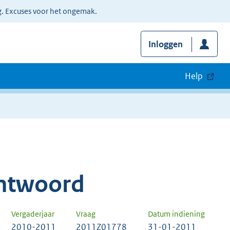
g. Excuses voor het ongemak.
Inloggen
Help
ntwoord
Vergaderjaar
Vraag
Datum indiening
2010-2011
2011Z01778
31-01-2011