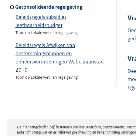
Geconsolideerde regelgeving
Beleidsregels subsidies
Vr
leefbaarheidsbudget
Dee
Toon op Lokale wet- en regelgeving
ged
Beleidsregels Afwijken van
bestemmingsplannen en
Vr
beheersverordeningen Wabo Zaanstad
2010
Dee
Toon op Lokale wet- en regelgeving
moe
Egy
Schaarstebeleid Kantoren
Toon op Lokale wet- en regelgeving
GBA-beheersregeling Zaanstad 2010
Toon op Lokale wet- en regelgeving
De hier aangeboden pdf-bestanden van het Staatsblad, Staatscourant, Tract
Disclaimer
Subsidieplafonds 2011 beleidsvelden
Bekendmakingswet en de Rijkswet goedkeuring en bekendmaking verdragen voor