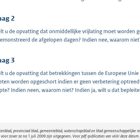
o
o
t
aag 2
t
lt u de opvatting dat onmiddellijke vrijlating moet worden
e
emonstreerd de afgelopen dagen? Indien nee, waarom niet? 
:
3
aag 3
7
K
lt u de opvatting dat betrekkingen tussen de Europese Uni
b
ten worden opgeschort indien er geen verbetering optreed
pte? Indien neen, waarom niet? Indien ja, wilt u dat beplei
atenblad, provinciaal blad, gemeenteblad, waterschapsblad en blad gemeenschappelijke 
 zover ze na 1 juli 2009 zijn uitgegeven. Voor pdf-publicaties van vóór deze datum g