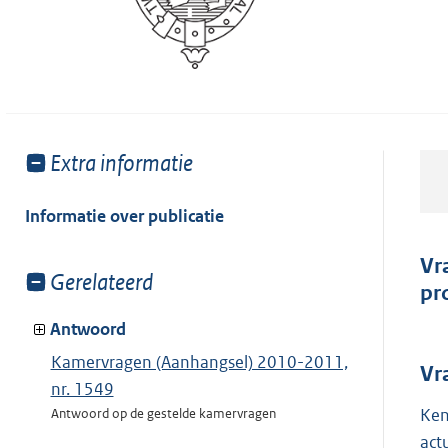
Toon
Extra informatie
meer
van:
Informatie over publicatie
Vr
Toon
Gerelateerd
pr
meer
van:
Antwoord
Kamervragen (Aanhangsel) 2010-2011,
Vr
nr. 1549
Ken
Antwoord op de gestelde kamervragen
act