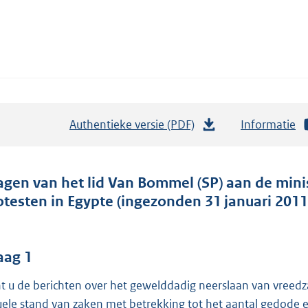
Authentieke versie (PDF)
b
Informatie
e
s
t
agen van het lid Van Bommel (SP) aan de mini
a
otesten in Egypte (ingezonden 31 januari 2011
n
d
s
aag 1
g
t u de berichten over het gewelddadig neerslaan van vreedz
r
uele stand van zaken met betrekking tot het aantal gedod