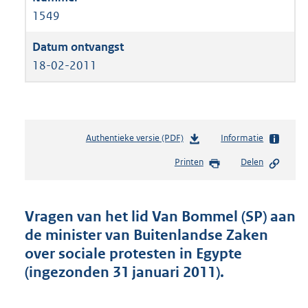
1549
18-02-2011
Authentieke versie (PDF)
b
Informatie
e
Printen
Delen
s
t
a
n
Vragen van het lid Van Bommel (SP) aan
d
de minister van Buitenlandse Zaken
s
over sociale protesten in Egypte
g
r
(ingezonden 31 januari 2011).
o
o