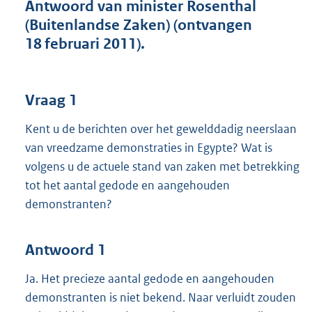
t
Antwoord van minister Rosenthal
t
(Buitenlandse Zaken) (ontvangen
e
18 februari 2011).
:
4
0
K
Vraag 1
b
Kent u de berichten over het gewelddadig neerslaan
van vreedzame demonstraties in Egypte? Wat is
volgens u de actuele stand van zaken met betrekking
tot het aantal gedode en aangehouden
demonstranten?
Antwoord 1
Ja. Het precieze aantal gedode en aangehouden
demonstranten is niet bekend. Naar verluidt zouden