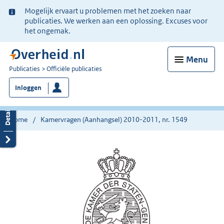
Ter
Mogelijk ervaart u problemen met het zoeken naar
informatie:
publicaties. We werken aan een oplossing. Excuses voor
het ongemak.
Menu
U
Publicaties
Officiële publicaties
bent
Inloggen
nu
hier:
Home
Kamervragen (Aanhangsel) 2010-2011, nr. 1549