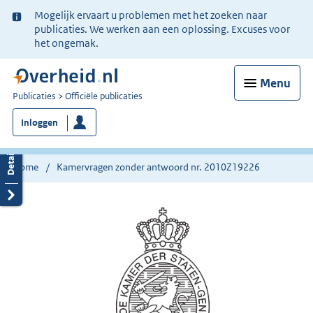
Ter
Mogelijk ervaart u problemen met het zoeken naar
informatie:
publicaties. We werken aan een oplossing. Excuses voor
het ongemak.
Menu
U
Publicaties
Officiële publicaties
bent
Inloggen
nu
hier:
Home
Kamervragen zonder antwoord nr. 2010Z19226