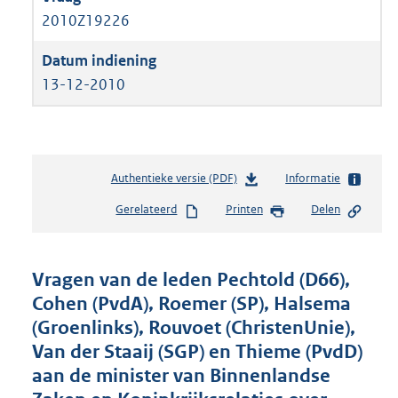
2010Z19226
13-12-2010
Authentieke versie (PDF)
b
Informatie
e
Gerelateerd
Printen
Delen
s
t
a
n
Vragen van de leden Pechtold (D66),
d
Cohen (PvdA), Roemer (SP), Halsema
s
(Groenlinks), Rouvoet (ChristenUnie),
g
r
Van der Staaij (SGP) en Thieme (PvdD)
o
aan de minister van Binnenlandse
o