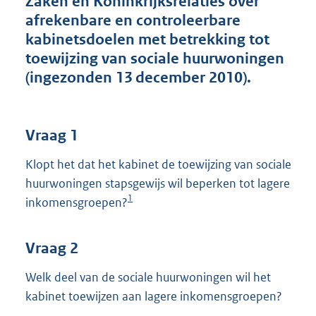
Zaken en Koninkrijksrelaties over
t
afrekenbare en controleerbare
t
e
kabinetsdoelen met betrekking tot
:
toewijzing van sociale huurwoningen
4
(ingezonden 13 december 2010).
1
K
b
Vraag 1
Klopt het dat het kabinet de toewijzing van sociale
huurwoningen stapsgewijs wil beperken tot lagere
1
inkomensgroepen?
Vraag 2
Welk deel van de sociale huurwoningen wil het
kabinet toewijzen aan lagere inkomensgroepen?