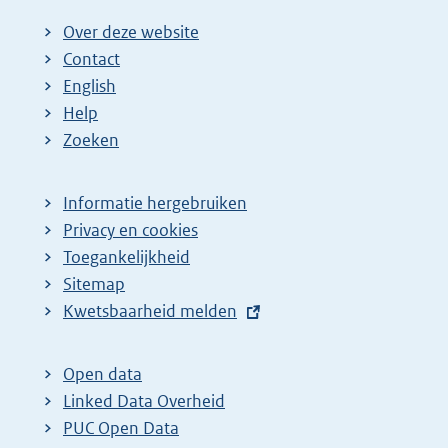
Over deze website
Contact
English
Help
Zoeken
Informatie hergebruiken
Privacy en cookies
Toegankelijkheid
Sitemap
E
Kwetsbaarheid melden
x
t
Open data
e
Linked Data Overheid
r
PUC Open Data
n