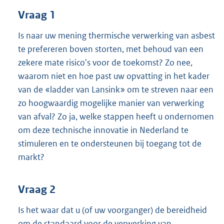
t
Vraag 1
t
e
:
Is naar uw mening thermische verwerking van asbest
3
te prefereren boven storten, met behoud van een
7
zekere mate risico's voor de toekomst? Zo nee,
K
waarom niet en hoe past uw opvatting in het kader
b
van de «ladder van Lansink» om te streven naar een
zo hoogwaardig mogelijke manier van verwerking
van afval? Zo ja, welke stappen heeft u ondernomen
om deze technische innovatie in Nederland te
stimuleren en te ondersteunen bij toegang tot de
markt?
Vraag 2
Is het waar dat u (of uw voorganger) de bereidheid
om de standaard voor de verwerking van