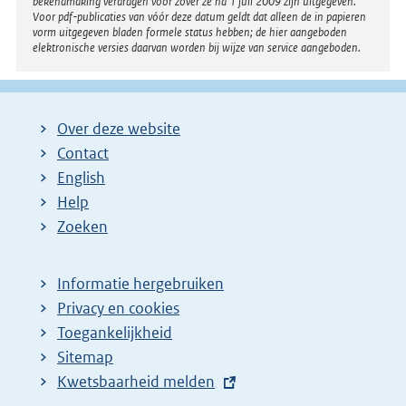
bekendmaking verdragen voor zover ze na 1 juli 2009 zijn uitgegeven.
Voor pdf-publicaties van vóór deze datum geldt dat alleen de in papieren
vorm uitgegeven bladen formele status hebben; de hier aangeboden
elektronische versies daarvan worden bij wijze van service aangeboden.
Over deze website
Contact
English
Help
Zoeken
Informatie hergebruiken
Privacy en cookies
Toegankelijkheid
Sitemap
E
Kwetsbaarheid melden
x