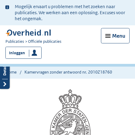
Ter
Mogelijk ervaart u problemen met het zoeken naar
informatie:
publicaties. We werken aan een oplossing. Excuses voor
het ongemak.
Menu
U
Publicaties
Officiële publicaties
bent
Inloggen
nu
hier:
Home
Kamervragen zonder antwoord nr. 2010Z18760