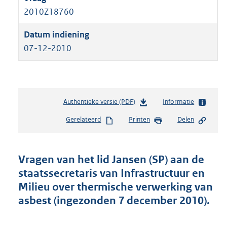
2010Z18760
07-12-2010
Authentieke versie (PDF)
b
Informatie
e
Gerelateerd
Printen
Delen
s
t
a
n
Vragen van het lid Jansen (SP) aan de
d
staatssecretaris van Infrastructuur en
s
Milieu over thermische verwerking van
g
r
asbest (ingezonden 7 december 2010).
o
o