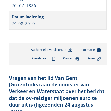
2010Z11826
24-08-2010
Authentieke versie (PDF)
b
Informatie
e
Gerelateerd
Printen
Delen
s
t
a
n
Vragen van het lid Van Gent
d
(GroenLinks) aan de minister van
s
Verkeer en Waterstaat over het bericht
g
r
dat de ov-reiziger miljoenen euro te
o
duur uit is (Iigezonden 24 augustus
o