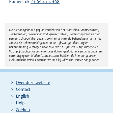
Kamerstuk
23 645, nr. 368
.
Disclaimer
De hier aangeboden pdf-bestanden van het Staatsblad, Staatscourant,
Tractatenblad, provinciaal blad, gemeenteblad, waterschapsblad en blad
gemeenschappelijke regeling vormen de formele bekendmakingen in de
zin van de Bekendmakingswet en de Rijkswet goedkeuring en
bekendmaking verdragen voor zover ze na 1 juli 2009 zijn uitgegeven.
Voor pdf-publicaties van vóór deze datum geldt dat alleen de in papieren
vorm uitgegeven bladen formele status hebben; de hier aangeboden
elektronische versies daarvan worden bij wijze van service aangeboden.
Over deze website
Contact
English
Help
Zoeken