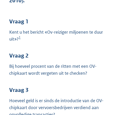
2010).
t
t
e
:
Vraag 1
3
9
Kent u het bericht «Ov-reiziger miljoenen te duur
K
1
uit»?
b
Vraag 2
Bij hoeveel procent van de ritten met een OV-
chipkaart wordt vergeten uit te checken?
Vraag 3
Hoeveel geld is er sinds de introductie van de OV-
chipkaart door vervoersbedrijven verdiend aan
onvolledige transacties?