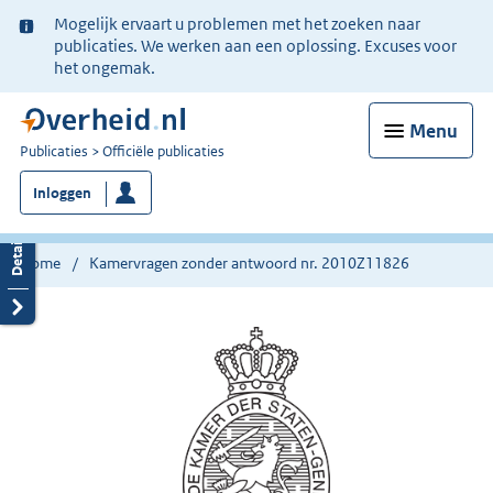
Ter
Mogelijk ervaart u problemen met het zoeken naar
informatie:
publicaties. We werken aan een oplossing. Excuses voor
het ongemak.
Menu
U
Publicaties
Officiële publicaties
bent
Inloggen
nu
hier:
Home
Kamervragen zonder antwoord nr. 2010Z11826