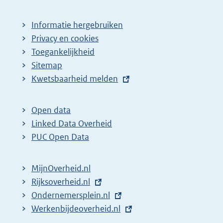
Informatie hergebruiken
Privacy en cookies
Toegankelijkheid
Sitemap
E
Kwetsbaarheid melden
x
t
Open data
e
Linked Data Overheid
r
PUC Open Data
n
e
MijnOverheid.nl
l
E
Rijksoverheid.nl
i
x
E
Ondernemersplein.nl
n
t
x
E
Werkenbijdeoverheid.nl
k
e
t
x