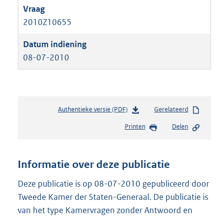
2010Z10655
08-07-2010
Authentieke versie (PDF)
b
Gerelateerd
e
Printen
Delen
s
t
a
n
Informatie over deze publicatie
d
s
Deze publicatie is op 08-07-2010 gepubliceerd door
g
Tweede Kamer der Staten-Generaal. De publicatie is
r
van het type Kamervragen zonder Antwoord en
o