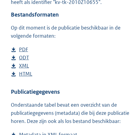
heeft als identifier "kv-tk-2010Z10655".
o
t
Bestandsformaten
t
e
Op dit moment is de publicatie beschikbaar in de
:
3
volgende formaten:
7
K
D
PDF
b
b
o
D
ODT
e
b
w
o
D
XML
s
e
b
n
w
o
D
HTML
t
s
e
b
l
n
w
o
a
t
s
e
o
l
n
w
n
a
t
s
Publicatiegegevens
a
o
l
n
d
n
a
t
Onderstaande tabel bevat een overzicht van de
d
a
o
l
s
d
n
a
publicatiegegevens (metadata) die bij deze publicatie
p
d
a
o
g
s
d
n
horen. Deze zijn ook als los bestand beschikbaar:
u
p
d
a
r
g
s
d
b
u
p
d
o
r
g
s
Metadata in XML formaat
b