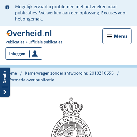
Ter
Mogelijk ervaart u problemen met het zoeken naar
informatie:
publicaties. We werken aan een oplossing. Excuses voor
het ongemak.
Menu
U
Publicaties
Officiële publicaties
bent
Inloggen
nu
hier:
Home
Kamervragen zonder antwoord nr. 2010Z10655
Informatie over publicatie