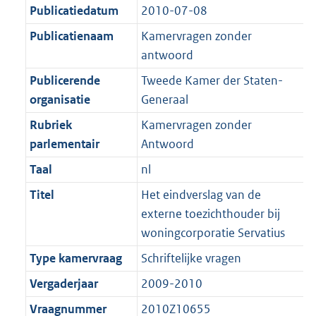
K
2
Publicatiedatum
2010-07-08
t
a
b
K
t
Publicatienaam
Kamervragen zonder
b
antwoord
Publicerende
Tweede Kamer der Staten-
organisatie
Generaal
Rubriek
Kamervragen zonder
parlementair
Antwoord
Taal
nl
Titel
Het eindverslag van de
externe toezichthouder bij
woningcorporatie Servatius
Type kamervraag
Schriftelijke vragen
Vergaderjaar
2009-2010
Vraagnummer
2010Z10655