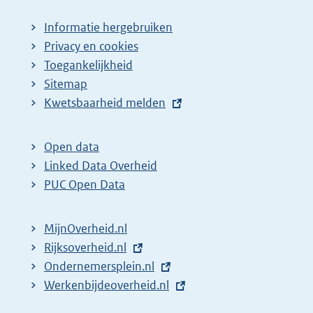
Informatie hergebruiken
Privacy en cookies
Toegankelijkheid
Sitemap
E
Kwetsbaarheid melden
x
t
Open data
e
Linked Data Overheid
r
PUC Open Data
n
e
MijnOverheid.nl
l
E
Rijksoverheid.nl
i
x
E
Ondernemersplein.nl
n
t
x
E
Werkenbijdeoverheid.nl
k
e
t
x
: