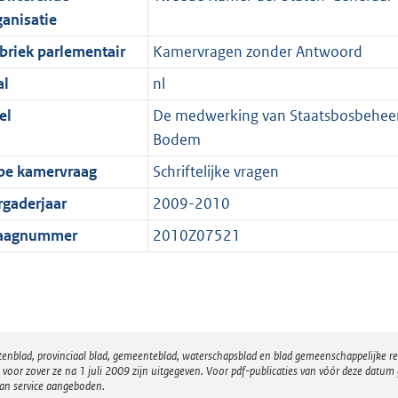
ganisatie
briek parlementair
Kamervragen zonder Antwoord
al
nl
el
De medwerking van Staatsbosbeheer 
Bodem
pe kamervraag
Schriftelijke vragen
rgaderjaar
2009-2010
aagnummer
2010Z07521
atenblad, provinciaal blad, gemeenteblad, waterschapsblad en blad gemeenschappelijke 
 zover ze na 1 juli 2009 zijn uitgegeven. Voor pdf-publicaties van vóór deze datum g
van service aangeboden.