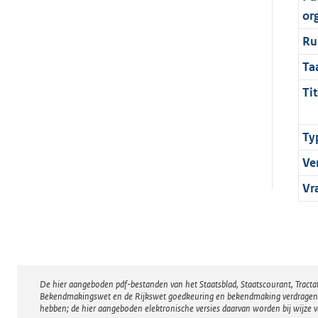
or
Ru
Ta
Tit
Ty
Ve
Vr
De hier aangeboden pdf-bestanden van het Staatsblad, Staatscourant, Tract
Disclaimer
Bekendmakingswet en de Rijkswet goedkeuring en bekendmaking verdragen voor
hebben; de hier aangeboden elektronische versies daarvan worden bij wijze 