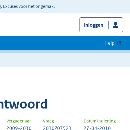
g. Excuses voor het ongemak.
Inloggen
Help
ntwoord
Vergaderjaar
Vraag
Datum indiening
2009-2010
2010Z07521
27-04-2010