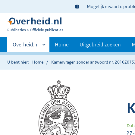
Ter
Mogelijk ervaart u prob
informatie:
U
Publicaties
Officiële publicaties
bent
Primaire
nu
Andere
Overheid.nl
Home
Uitgebreid zoeken
M
hier:
sites
navigatie
binnen
U bent hier:
Home
Kamervragen zonder antwoord nr. 2010Z075
K
Dat
27