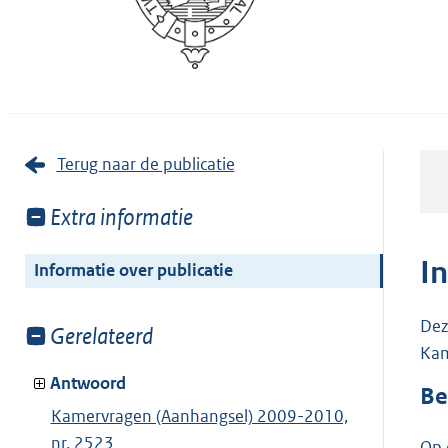
Terug naar de publicatie
Toon
Extra informatie
meer
van:
I
Informatie over publicatie
Dez
Toon
Gerelateerd
Kam
meer
van:
Antwoord
Be
Kamervragen (Aanhangsel) 2009-2010,
nr. 2523
Op 