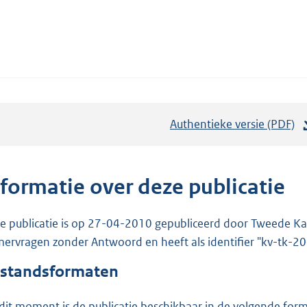
Authentieke versie (PDF)
b
e
s
t
nformatie over deze publicatie
a
n
e publicatie is op 27-04-2010 gepubliceerd door Tweede Kam
d
ervragen zonder Antwoord en heeft als identifier "kv-tk-
s
standsformaten
g
r
dit moment is de publicatie beschikbaar in de volgende for