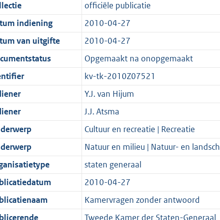
t
a
c
i
:
e
t
t
lectie
officiële publicatie
d
n
i
t
a
c
3
:
e
t
tum indiening
2010-04-27
s
d
e
i
t
a
8
9
:
e
g
s
i
e
i
t
K
K
2
:
tum van uitgifte
2010-04-27
r
g
n
i
e
i
b
b
K
1
cumentstatus
Opgemaakt na onopgemaakt
o
r
f
n
i
e
b
K
ntifier
kv-tk-2010Z07521
o
o
o
f
n
i
b
t
o
r
o
f
n
diener
Y.J. van Hijum
t
t
m
r
o
f
diener
J.J. Atsma
e
t
a
m
r
o
derwerp
Cultuur en recreatie | Recreatie
:
e
a
a
m
r
2
:
t
a
a
m
derwerp
Natuur en milieu | Natuur- en lands
K
2
t
a
a
ganisatietype
staten generaal
b
K
t
a
blicatiedatum
2010-04-27
b
t
blicatienaam
Kamervragen zonder antwoord
blicerende
Tweede Kamer der Staten-Generaal