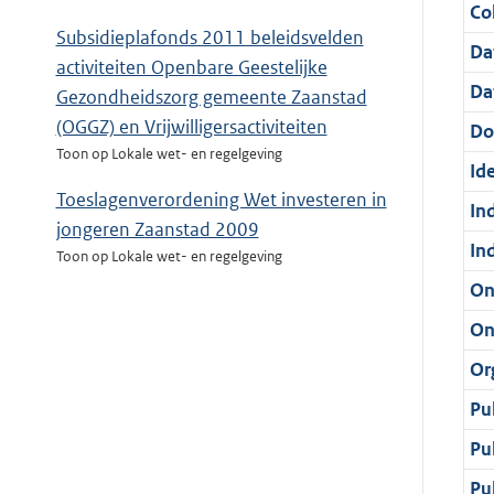
Col
Subsidieplafonds 2011 beleidsvelden
Da
activiteiten Openbare Geestelijke
Da
Gezondheidszorg gemeente Zaanstad
(OGGZ) en Vrijwilligersactiviteiten
Do
Toon op Lokale wet- en regelgeving
Ide
Toeslagenverordening Wet investeren in
In
jongeren Zaanstad 2009
In
Toon op Lokale wet- en regelgeving
On
On
Or
Pu
Pu
Pu