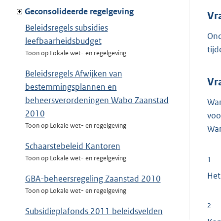
Geconsolideerde regelgeving
Vr
Beleidsregels subsidies
Ond
leefbaarheidsbudget
tij
Toon op Lokale wet- en regelgeving
Beleidsregels Afwijken van
Vr
bestemmingsplannen en
beheersverordeningen Wabo Zaanstad
Wan
2010
voo
Toon op Lokale wet- en regelgeving
Wan
Schaarstebeleid Kantoren
Toon op Lokale wet- en regelgeving
1
Het
GBA-beheersregeling Zaanstad 2010
Toon op Lokale wet- en regelgeving
2
Subsidieplafonds 2011 beleidsvelden