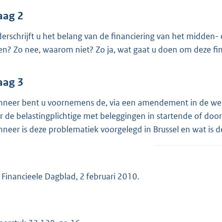
o
o
aag 2
t
erschrijft u het belang van de financiering van het midden- 
t
den? Zo nee, waarom niet? Zo ja, wat gaat u doen om deze f
e
:
aag 3
3
8
neer bent u voornemens de, via een amendement in de wet o
K
r de belastingplichtige met beleggingen in startende of 
b
neer is deze problematiek voorgelegd in Brussel en wat is de
 Financieele Dagblad, 2 februari 2010.