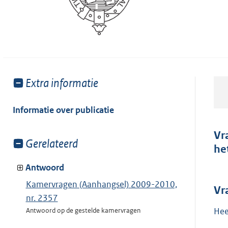
Toon
Extra informatie
meer
van:
Informatie over publicatie
Vr
Toon
Gerelateerd
he
meer
van:
Antwoord
Kamervragen (Aanhangsel) 2009-2010,
Vr
nr. 2357
Hee
Antwoord op de gestelde kamervragen