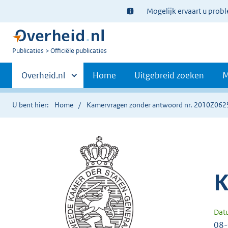
Ter
Mogelijk ervaart u prob
informatie:
U
Publicaties
Officiële publicaties
bent
Primaire
nu
Andere
Overheid.nl
Home
Uitgebreid zoeken
M
hier:
sites
navigatie
binnen
U bent hier:
Home
Kamervragen zonder antwoord nr. 2010Z062
K
Dat
08