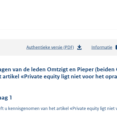
Authentieke versie (PDF)
b
Informatie
e
s
t
agen van de leden Omtzigt en Pieper (beiden 
a
t artikel «Private equity ligt niet voor het op
n
d
s
aag 1
g
ft u kennisgenomen van het artikel «Private equity ligt nie
r