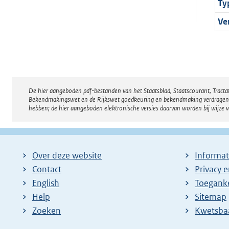
Ty
Ve
De hier aangeboden pdf-bestanden van het Staatsblad, Staatscourant, Tract
Disclaimer
Bekendmakingswet en de Rijkswet goedkeuring en bekendmaking verdragen voor
hebben; de hier aangeboden elektronische versies daarvan worden bij wijze 
Over deze website
Informat
Contact
Privacy 
English
Toeganke
Help
Sitemap
Zoeken
E
Kwetsba
x