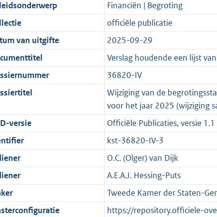
t
a
c
i
:
e
t
t
leidsonderwerp
Financiën | Begroting
d
n
i
t
a
c
3
:
e
t
lectie
officiële publicatie
s
d
e
i
t
a
9
8
:
e
g
s
i
e
i
t
K
K
8
:
tum van uitgifte
2025-09-29
r
g
n
i
e
i
b
b
K
9
cumenttitel
Verslag houdende een lijst v
o
r
f
n
i
e
b
K
ssiernummer
36820-IV
o
o
o
f
n
i
b
t
o
r
o
f
n
siertitel
Wijziging van de begrotingssta
t
t
m
r
o
f
voor het jaar 2025 (wijzigin
e
t
a
m
r
o
D-versie
Officiële Publicaties, versie 1.1
:
e
a
a
m
r
ntifier
kst-36820-IV-3
2
:
t
a
a
m
K
2
t
a
a
diener
O.C. (Olger) van Dijk
b
K
t
a
diener
A.E.A.J. Hessing-Puts
b
t
ker
Tweede Kamer der Staten-Gen
sterconfiguratie
https://repository.officiele-o