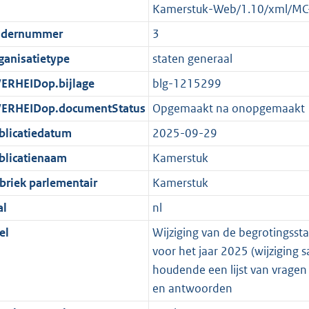
Kamerstuk-Web/1.10/xml/MC
dernummer
3
ganisatietype
staten generaal
ERHEIDop.bijlage
blg-1215299
ERHEIDop.documentStatus
Opgemaakt na onopgemaakt
blicatiedatum
2025-09-29
blicatienaam
Kamerstuk
briek parlementair
Kamerstuk
al
nl
el
Wijziging van de begrotingssta
voor het jaar 2025 (wijziging
houdende een lijst van vragen
en antwoorden