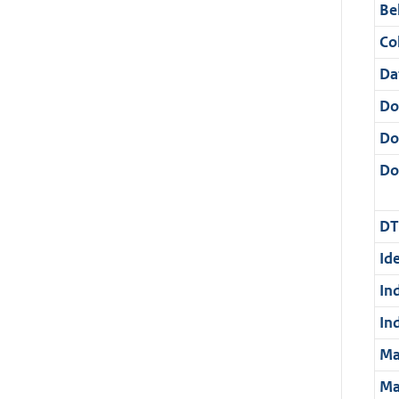
Be
Col
Da
Do
Do
Dos
DT
Ide
In
In
Ma
Ma