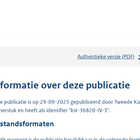
Authentieke versie (PDF)
b
e
s
t
nformatie over deze publicatie
a
n
e publicatie is op 29-09-2025 gepubliceerd door Tweede Kam
d
erstuk en heeft als identifier "kst-36820-IV-3".
s
standsformaten
g
r
dit moment is de publicatie beschikbaar in de volgende for