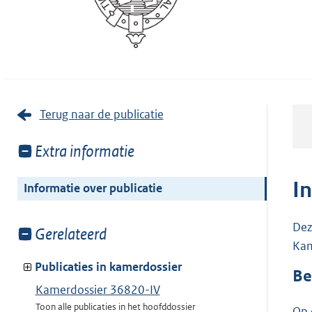
Terug naar de publicatie
Toon
Extra informatie
meer
van:
I
Informatie over publicatie
Dez
Toon
Gerelateerd
Kam
meer
van:
Publicaties in kamerdossier
Be
Kamerdossier 36820-IV
Toon alle publicaties in het hoofddossier
Op 