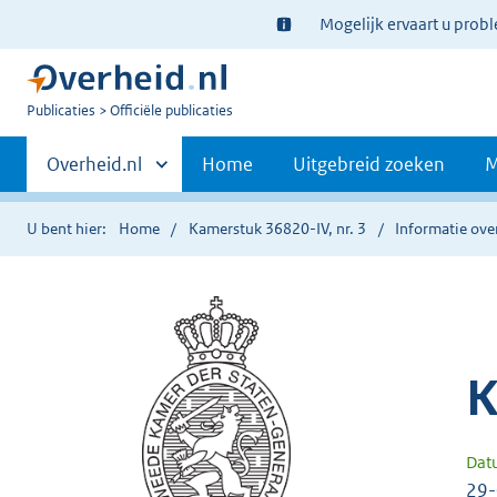
Ter
Mogelijk ervaart u prob
informatie:
U
Publicaties
Officiële publicaties
bent
Primaire
nu
Andere
Overheid.nl
Home
Uitgebreid zoeken
M
hier:
sites
navigatie
binnen
U bent hier:
Home
Kamerstuk 36820-IV, nr. 3
Informatie over
K
Dat
29-