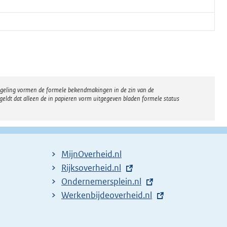
regeling vormen de formele bekendmakingen in de zin van de
eldt dat alleen de in papieren vorm uitgegeven bladen formele status
MijnOverheid.nl
E
Rijksoverheid.nl
x
E
Ondernemersplein.nl
t
x
E
Werkenbijdeoverheid.nl
e
t
x
r
e
t