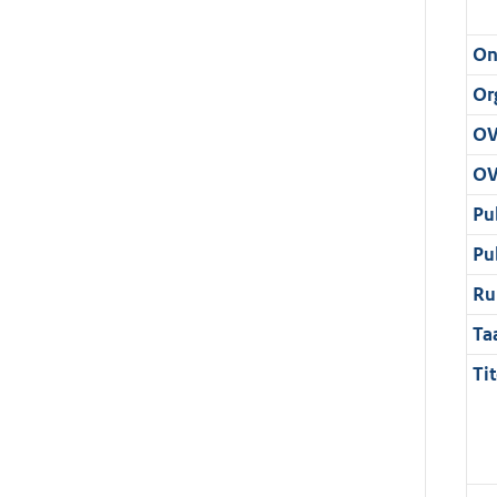
On
Or
OV
OV
Pu
Pu
Ru
Ta
Tit