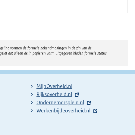
regeling vormen de formele bekendmakingen in de zin van de
eldt dat alleen de in papieren vorm uitgegeven bladen formele status
MijnOverheid.nl
E
Rijksoverheid.nl
x
E
Ondernemersplein.nl
t
x
E
Werkenbijdeoverheid.nl
e
t
x
r
e
t
n
r
e