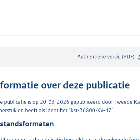
Authentieke versie (PDF)
b
e
s
t
nformatie over deze publicatie
a
n
e publicatie is op 20-03-2026 gepubliceerd door Tweede Kam
d
erstuk en heeft als identifier "kst-36800-XV-47".
s
standsformaten
g
r
dit moment is de publicatie beschikbaar in de volgende for