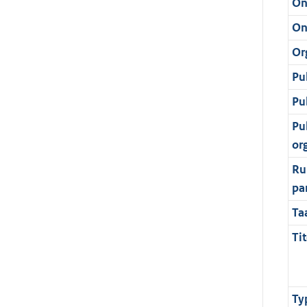
On
On
Or
Pu
Pu
Pu
or
Ru
pa
Ta
Tit
Ty