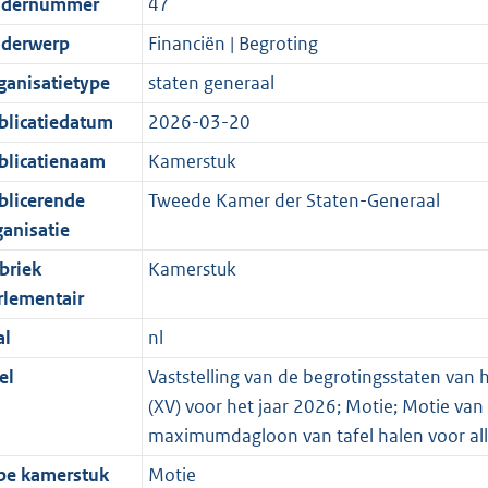
dernummer
47
derwerp
Financiën | Begroting
ganisatietype
staten generaal
blicatiedatum
2026-03-20
blicatienaam
Kamerstuk
blicerende
Tweede Kamer der Staten-Generaal
ganisatie
briek
Kamerstuk
rlementair
al
nl
el
Vaststelling van de begrotingsstaten van
(XV) voor het jaar 2026; Motie; Motie van 
maximumdagloon van tafel halen voor alle
pe kamerstuk
Motie