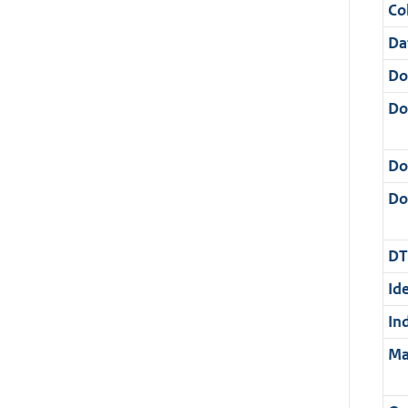
Col
Da
Do
Do
Do
Dos
DT
Ide
In
Ma