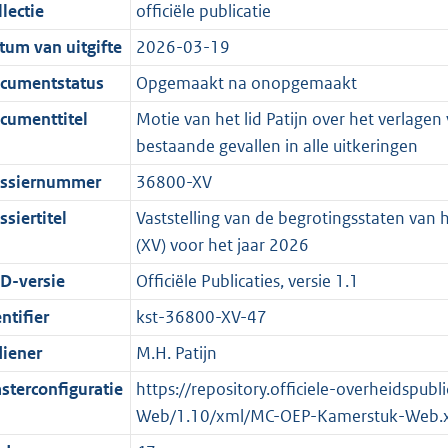
t
a
c
i
:
e
t
t
lectie
officiële publicatie
d
n
i
t
a
c
3
:
e
t
tum van uitgifte
2026-03-19
s
d
e
i
t
a
6
6
:
e
g
s
i
e
i
t
K
K
2
:
cumentstatus
Opgemaakt na onopgemaakt
r
g
n
i
e
i
b
b
K
5
cumenttitel
Motie van het lid Patijn over het verlage
o
r
f
n
i
e
b
K
bestaande gevallen in alle uitkeringen
o
o
o
f
n
i
b
ssiernummer
36800-XV
t
o
r
o
f
n
t
t
m
r
o
f
siertitel
Vaststelling van de begrotingsstaten van
e
t
a
m
r
o
(XV) voor het jaar 2026
:
e
a
a
m
r
D-versie
Officiële Publicaties, versie 1.1
2
:
t
a
a
m
ntifier
kst-36800-XV-47
K
2
t
a
a
b
K
t
a
diener
M.H. Patijn
b
t
sterconfiguratie
https://repository.officiele-overheidspu
Web/1.10/xml/MC-OEP-Kamerstuk-Web.