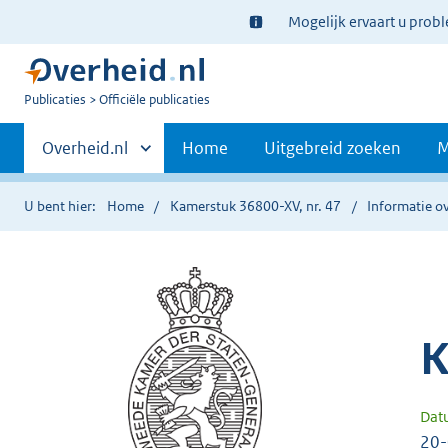
Ter
Mogelijk ervaart u prob
informatie:
U
Publicaties
Officiële publicaties
bent
Primaire
nu
Andere
Overheid.nl
Home
Uitgebreid zoeken
M
hier:
sites
navigatie
binnen
U bent hier:
Home
Kamerstuk 36800-XV, nr. 47
Informatie ov
K
Dat
20-