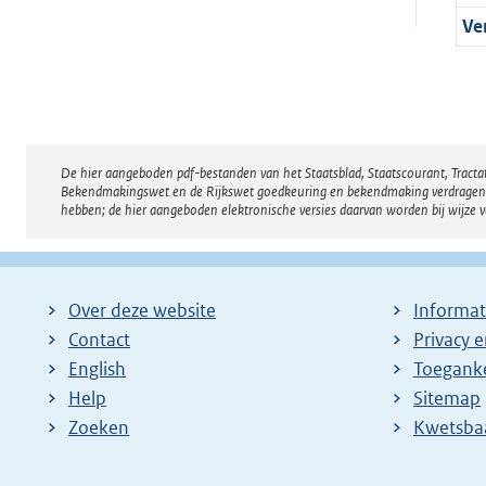
Ve
De hier aangeboden pdf-bestanden van het Staatsblad, Staatscourant, Tract
Disclaimer
Bekendmakingswet en de Rijkswet goedkeuring en bekendmaking verdragen voor
hebben; de hier aangeboden elektronische versies daarvan worden bij wijze 
Over deze website
Informat
Contact
Privacy 
English
Toeganke
Help
Sitemap
Zoeken
E
Kwetsba
x
t