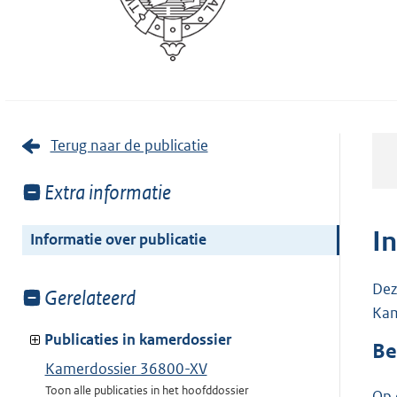
Terug naar de publicatie
Toon
Extra informatie
meer
van:
I
Informatie over publicatie
Dez
Toon
Gerelateerd
Kam
meer
van:
Publicaties in kamerdossier
Be
Kamerdossier 36800-XV
Toon alle publicaties in het hoofddossier
Op 