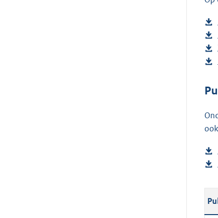
Pu
Ond
ook
Pu