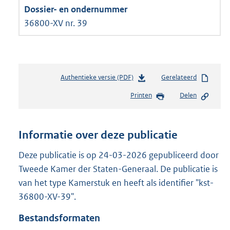
36800-XV nr. 39
Authentieke versie (PDF)
b
Gerelateerd
e
Printen
Delen
s
t
a
n
Informatie over deze publicatie
d
s
Deze publicatie is op 24-03-2026 gepubliceerd door
g
Tweede Kamer der Staten-Generaal. De publicatie is
r
van het type Kamerstuk en heeft als identifier "kst-
o
36800-XV-39".
o
t
Bestandsformaten
t
e