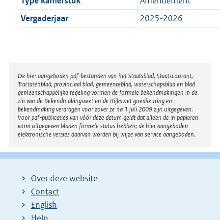
Type kamerstuk
Amendement
Vergaderjaar
2025-2026
Disclaimer
De hier aangeboden pdf-bestanden van het Staatsblad, Staatscourant,
Tractatenblad, provinciaal blad, gemeenteblad, waterschapsblad en blad
gemeenschappelijke regeling vormen de formele bekendmakingen in de
zin van de Bekendmakingswet en de Rijkswet goedkeuring en
bekendmaking verdragen voor zover ze na 1 juli 2009 zijn uitgegeven.
Voor pdf-publicaties van vóór deze datum geldt dat alleen de in papieren
vorm uitgegeven bladen formele status hebben; de hier aangeboden
elektronische versies daarvan worden bij wijze van service aangeboden.
Over deze website
Contact
English
Help