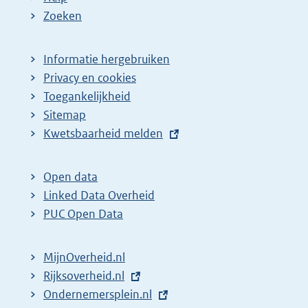
Zoeken
Informatie hergebruiken
Privacy en cookies
Toegankelijkheid
Sitemap
E
Kwetsbaarheid melden
x
t
Open data
e
Linked Data Overheid
r
PUC Open Data
n
e
MijnOverheid.nl
l
E
Rijksoverheid.nl
i
x
E
Ondernemersplein.nl
n