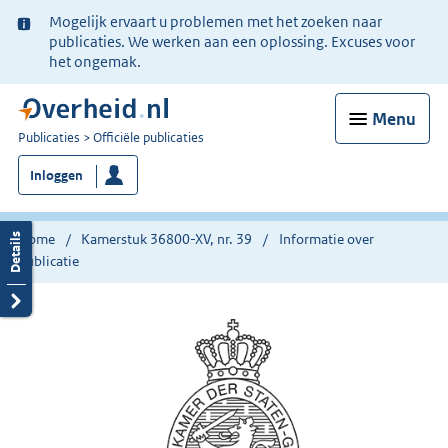
Ter
Mogelijk ervaart u problemen met het zoeken naar
informatie:
publicaties. We werken aan een oplossing. Excuses voor
het ongemak.
Menu
U
Publicaties
Officiële publicaties
bent
Inloggen
nu
hier:
Home
Kamerstuk 36800-XV, nr. 39
Informatie over
publicatie