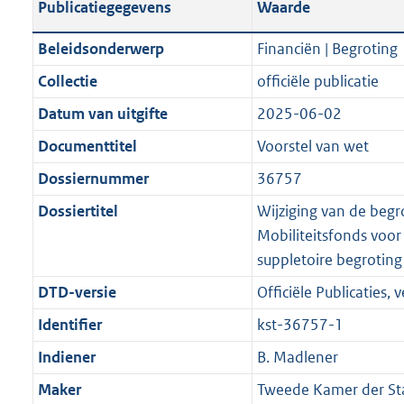
Publicatiegegevens
Waarde
a
t
t
a
c
i
:
e
t
t
n
a
i
t
a
c
5
:
e
t
Beleidsonderwerp
Financiën | Begroting
d
n
e
i
t
a
9
8
:
e
Collectie
officiële publicatie
s
d
i
e
i
t
K
K
3
:
g
s
Datum van uitgifte
2025-06-02
n
i
e
i
b
b
2
3
r
g
f
n
i
e
K
0
Documenttitel
Voorstel van wet
o
r
o
f
n
i
b
K
Dossiernummer
36757
o
o
r
o
f
n
b
t
o
Dossiertitel
Wijziging van de begr
m
r
o
f
t
t
Mobiliteitsfonds voor
a
m
r
o
e
t
suppletoire begroting
a
a
m
r
:
e
t
a
a
m
DTD-versie
Officiële Publicaties, v
2
:
t
a
a
Identifier
kst-36757-1
K
2
t
a
b
K
Indiener
B. Madlener
t
b
Maker
Tweede Kamer der St