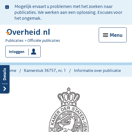
Ter
Mogelijk ervaart u problemen met het zoeken naar
informatie:
publicaties. We werken aan een oplossing. Excuses voor
het ongemak.
Menu
U
Publicaties
Officiële publicaties
bent
Inloggen
nu
hier:
Home
Kamerstuk 36757, nr. 1
Informatie over publicatie