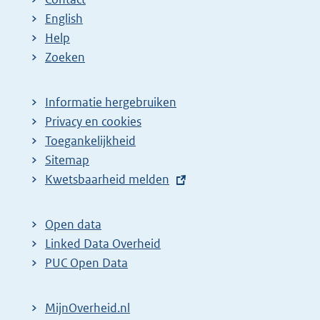
English
Help
Zoeken
Informatie hergebruiken
Privacy en cookies
Toegankelijkheid
Sitemap
E
Kwetsbaarheid melden
x
t
Open data
e
Linked Data Overheid
r
PUC Open Data
n
e
MijnOverheid.nl
l