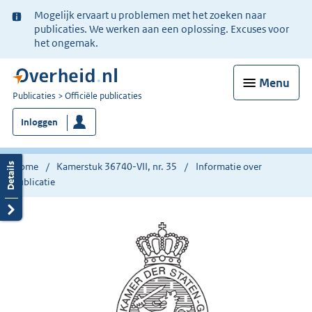
Ter
Mogelijk ervaart u problemen met het zoeken naar
informatie:
publicaties. We werken aan een oplossing. Excuses voor
het ongemak.
Menu
U
Publicaties
Officiële publicaties
bent
Inloggen
nu
hier:
Home
Kamerstuk 36740-VII, nr. 35
Informatie over
publicatie