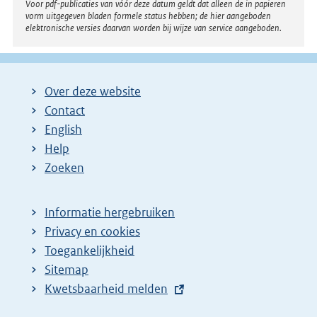
Voor pdf-publicaties van vóór deze datum geldt dat alleen de in papieren
vorm uitgegeven bladen formele status hebben; de hier aangeboden
elektronische versies daarvan worden bij wijze van service aangeboden.
Over deze website
Contact
English
Help
Zoeken
Informatie hergebruiken
Privacy en cookies
Toegankelijkheid
Sitemap
E
Kwetsbaarheid melden
x