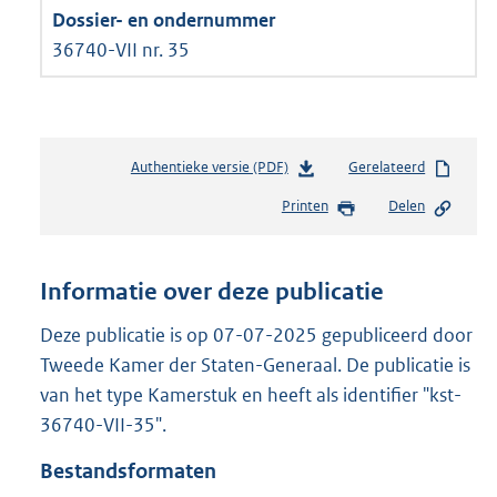
36740-VII nr. 35
Authentieke versie (PDF)
b
Gerelateerd
e
Printen
Delen
s
t
a
n
Informatie over deze publicatie
d
s
Deze publicatie is op 07-07-2025 gepubliceerd door
g
Tweede Kamer der Staten-Generaal. De publicatie is
r
van het type Kamerstuk en heeft als identifier "kst-
o
36740-VII-35".
o
t
Bestandsformaten
t
e