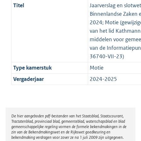
Titel
Jaarverslag en slotwet
Binnenlandse Zaken en
2024; Motie (gewijzig
van het lid Kathmann 
middelen voor gemeen
van de Informatiepunte
36740-VII-23)
Type kamerstuk
Motie
Vergaderjaar
2024-2025
Disclaimer
De hier aangeboden pdf-bestanden van het Staatsblad, Staatscourant,
Tractatenblad, provinciaal blad, gemeenteblad, waterschapsblad en blad
gemeenschappelijke regeling vormen de formele bekendmakingen in de
zin van de Bekendmakingswet en de Rijkswet goedkeuring en
bekendmaking verdragen voor zover ze na 1 juli 2009 zijn uitgegeven.