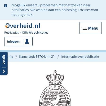
Ter
Mogelijk ervaart u problemen met het zoeken naar
informatie:
publicaties. We werken aan een oplossing. Excuses voor
het ongemak.
Menu
U
Publicaties
Officiële publicaties
bent
Inloggen
nu
hier:
Home
Kamerstuk 36704, nr. 21
Informatie over publicatie