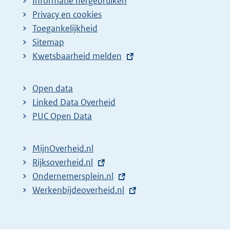
Informatie hergebruiken
Privacy en cookies
Toegankelijkheid
Sitemap
E
Kwetsbaarheid melden
x
t
Open data
e
Linked Data Overheid
r
PUC Open Data
n
e
MijnOverheid.nl
l
E
Rijksoverheid.nl
i
x
E
Ondernemersplein.nl
n
t
x
E
Werkenbijdeoverheid.nl
k
e
t
x
:
r
e
t