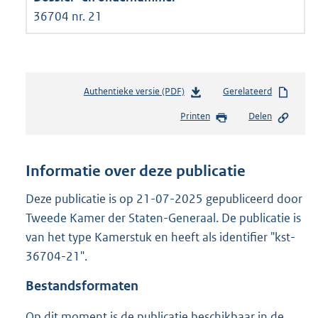
36704 nr. 21
Authentieke versie (PDF)
b
Gerelateerd
e
Printen
Delen
s
t
a
n
Informatie over deze publicatie
d
s
Deze publicatie is op 21-07-2025 gepubliceerd door
g
Tweede Kamer der Staten-Generaal. De publicatie is
r
van het type Kamerstuk en heeft als identifier "kst-
o
36704-21".
o
t
Bestandsformaten
t
e
Op dit moment is de publicatie beschikbaar in de
: