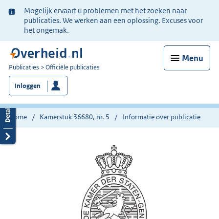
Ter
Mogelijk ervaart u problemen met het zoeken naar
informatie:
publicaties. We werken aan een oplossing. Excuses voor
het ongemak.
Menu
U
Publicaties
Officiële publicaties
bent
Inloggen
nu
hier:
Home
Kamerstuk 36680, nr. 5
Informatie over publicatie