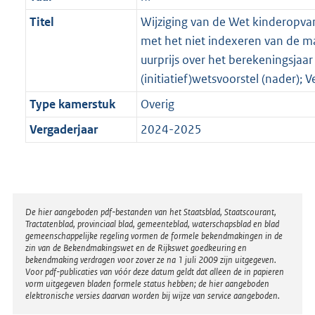
Titel
Wijziging van de Wet kinderopva
met het niet indexeren van de 
uurprijs over het berekeningsjaar
(initiatief)wetsvoorstel (nader); V
Type kamerstuk
Overig
Vergaderjaar
2024-2025
Disclaimer
De hier aangeboden pdf-bestanden van het Staatsblad, Staatscourant,
Tractatenblad, provinciaal blad, gemeenteblad, waterschapsblad en blad
gemeenschappelijke regeling vormen de formele bekendmakingen in de
zin van de Bekendmakingswet en de Rijkswet goedkeuring en
bekendmaking verdragen voor zover ze na 1 juli 2009 zijn uitgegeven.
Voor pdf-publicaties van vóór deze datum geldt dat alleen de in papieren
vorm uitgegeven bladen formele status hebben; de hier aangeboden
elektronische versies daarvan worden bij wijze van service aangeboden.