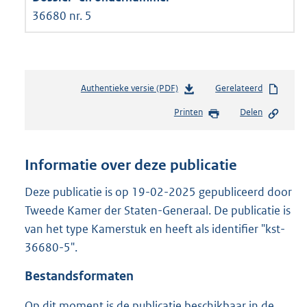
36680 nr. 5
Authentieke versie (PDF)
b
Gerelateerd
e
Printen
Delen
s
t
a
n
Informatie over deze publicatie
d
s
Deze publicatie is op 19-02-2025 gepubliceerd door
g
Tweede Kamer der Staten-Generaal. De publicatie is
r
van het type Kamerstuk en heeft als identifier "kst-
o
36680-5".
o
t
Bestandsformaten
t
e
Op dit moment is de publicatie beschikbaar in de
: