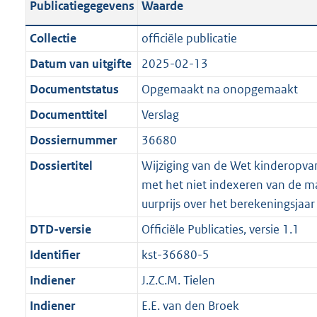
Publicatiegegevens
Waarde
a
t
t
a
c
i
:
e
t
t
n
a
i
t
a
c
8
:
e
t
Collectie
officiële publicatie
d
n
e
i
t
a
9
2
:
e
Datum van uitgifte
2025-02-13
s
d
i
e
i
t
K
1
6
:
g
s
Documentstatus
Opgemaakt na onopgemaakt
n
i
e
i
b
K
5
7
r
g
f
n
i
e
b
K
7
Documenttitel
Verslag
o
r
o
f
n
i
b
K
Dossiernummer
36680
o
o
r
o
f
n
b
t
o
Dossiertitel
Wijziging van de Wet kinderopva
m
r
o
f
t
t
met het niet indexeren van de 
a
m
r
o
e
t
uurprijs over het berekeningsjaa
a
a
m
r
:
e
t
a
a
m
DTD-versie
Officiële Publicaties, versie 1.1
2
:
t
a
a
Identifier
kst-36680-5
K
2
t
a
b
K
Indiener
J.Z.C.M. Tielen
t
b
Indiener
E.E. van den Broek