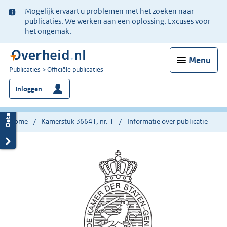
Ter
Mogelijk ervaart u problemen met het zoeken naar
informatie:
publicaties. We werken aan een oplossing. Excuses voor
het ongemak.
Menu
U
Publicaties
Officiële publicaties
bent
Inloggen
nu
hier:
Home
Kamerstuk 36641, nr. 1
Informatie over publicatie