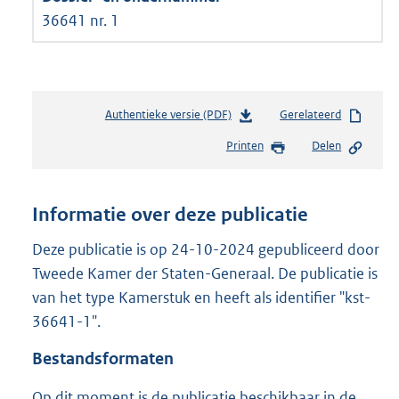
36641 nr. 1
Authentieke versie (PDF)
b
Gerelateerd
e
Printen
Delen
s
t
a
n
Informatie over deze publicatie
d
s
Deze publicatie is op 24-10-2024 gepubliceerd door
g
Tweede Kamer der Staten-Generaal. De publicatie is
r
van het type Kamerstuk en heeft als identifier "kst-
o
36641-1".
o
t
Bestandsformaten
t
e
Op dit moment is de publicatie beschikbaar in de
: