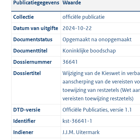
Publicatiegegevens
Waarde
a
t
t
a
c
i
:
e
t
t
n
a
i
t
a
c
3
:
e
t
Collectie
officiële publicatie
d
n
e
i
t
a
5
6
:
e
Datum van uitgifte
2024-10-22
s
d
i
e
i
t
K
K
2
:
g
s
Documentstatus
Opgemaakt na onopgemaakt
n
i
e
i
b
b
K
5
r
g
f
n
i
e
b
K
Documenttitel
Koninklijke boodschap
o
r
o
f
n
i
b
Dossiernummer
36641
o
o
r
o
f
n
t
o
Dossiertitel
Wijziging van de Kieswet in verb
m
r
o
f
t
t
aanscherping van de vereisten vo
a
m
r
o
e
t
toewijzing van restzetels (Wet a
a
a
m
r
:
e
vereisten toewijzing restzetels)
t
a
a
m
2
:
t
a
a
DTD-versie
Officiële Publicaties, versie 1.1
K
2
t
a
Identifier
kst-36641-1
b
K
t
b
Indiener
J.J.M. Uitermark