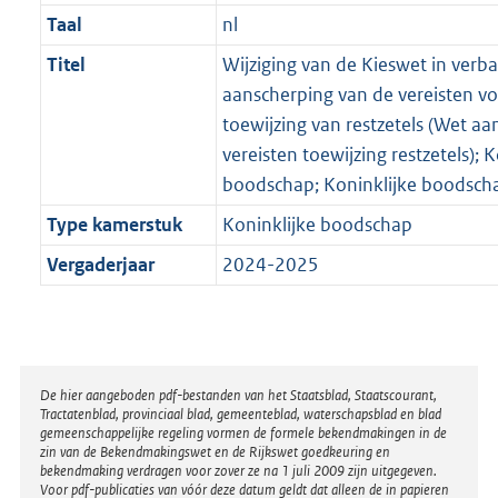
Taal
nl
Titel
Wijziging van de Kieswet in verb
aanscherping van de vereisten vo
toewijzing van restzetels (Wet a
vereisten toewijzing restzetels); K
boodschap; Koninklijke boodsch
Type kamerstuk
Koninklijke boodschap
Vergaderjaar
2024-2025
Disclaimer
De hier aangeboden pdf-bestanden van het Staatsblad, Staatscourant,
Tractatenblad, provinciaal blad, gemeenteblad, waterschapsblad en blad
gemeenschappelijke regeling vormen de formele bekendmakingen in de
zin van de Bekendmakingswet en de Rijkswet goedkeuring en
bekendmaking verdragen voor zover ze na 1 juli 2009 zijn uitgegeven.
Voor pdf-publicaties van vóór deze datum geldt dat alleen de in papieren