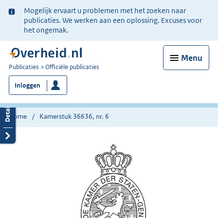
Ter
Mogelijk ervaart u problemen met het zoeken naar
informatie:
publicaties. We werken aan een oplossing. Excuses voor
het ongemak.
Menu
U
Publicaties
Officiële publicaties
bent
Inloggen
nu
hier:
Home
Kamerstuk 36636, nr. 6