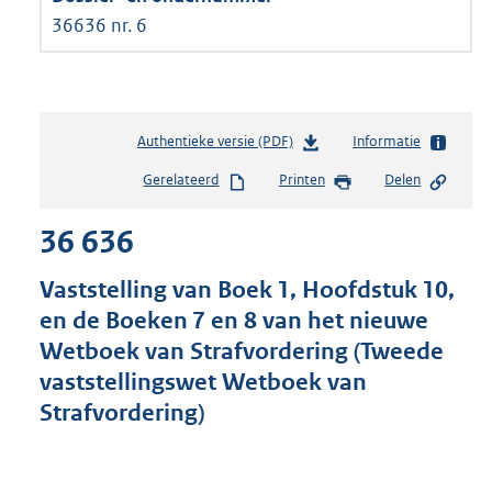
36636 nr. 6
Authentieke versie (PDF)
b
Informatie
e
Gerelateerd
Printen
Delen
s
t
36 636
a
n
d
Vaststelling van Boek 1, Hoofdstuk 10,
s
en de Boeken 7 en 8 van het nieuwe
g
Wetboek van Strafvordering (Tweede
r
o
vaststellingswet Wetboek van
o
Strafvordering)
t
t
e
: