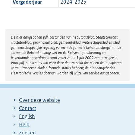
Vergaderjaar
2024-2025
Disclaimer
De hier aangeboden pdf-bestanden van het Staatsblad, Staatscourant,
Tractatenblad, provinciaal blad, gemeenteblad, waterschapsblad en blad
gemeenschappelijke regeling vormen de formele bekendmakingen in de
zin van de Bekendmakingswet en de Rijkswet goedkeuring en
bekendmaking verdragen voor zover ze na 1 juli 2009 zijn uitgegeven.
Voor pdf-publicaties van vóór deze datum geldt dat alleen de in papieren
vorm uitgegeven bladen formele status hebben; de hier aangeboden
elektronische versies daarvan worden bij wijze van service aangeboden.
Over deze website
Contact
English
Help
Zoeken