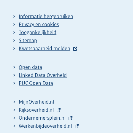
Informatie hergebruiken
Privacy en cookies
Toegankelijkheid
Sitemap
E
Kwetsbaarheid melden
x
t
Open data
e
Linked Data Overheid
r
PUC Open Data
n
e
MijnOverheid.nl
l
E
Rijksoverheid.nl
i
x
E
Ondernemersplein.nl
n
t
x
E
Werkenbijdeoverheid.nl
k