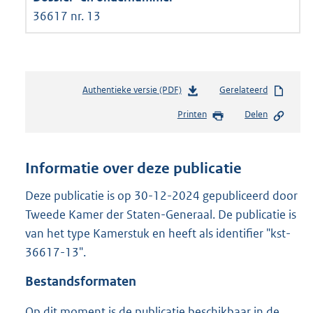
36617 nr. 13
Authentieke versie (PDF)
b
Gerelateerd
e
Printen
Delen
s
t
a
n
Informatie over deze publicatie
d
s
Deze publicatie is op 30-12-2024 gepubliceerd door
g
Tweede Kamer der Staten-Generaal. De publicatie is
r
van het type Kamerstuk en heeft als identifier "kst-
o
36617-13".
o
t
Bestandsformaten
t
e
Op dit moment is de publicatie beschikbaar in de
: