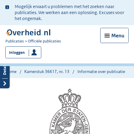
Ter
Mogelijk ervaart u problemen met het zoeken naar
informatie:
publicaties. We werken aan een oplossing. Excuses voor
het ongemak.
Menu
U
Publicaties
Officiële publicaties
bent
Inloggen
nu
hier:
Home
Kamerstuk 36617, nr. 13
Informatie over publicatie