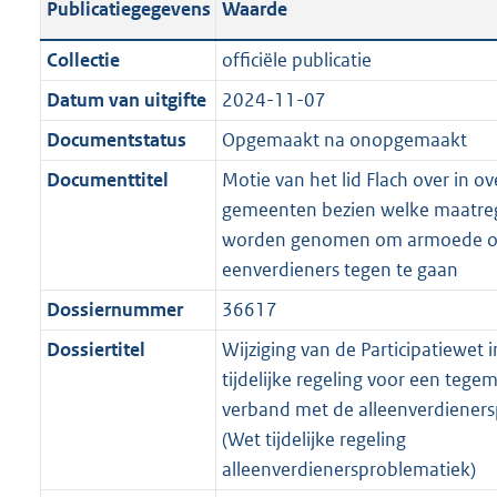
Publicatiegegevens
Waarde
a
t
t
a
c
i
:
e
t
t
n
a
i
t
a
c
3
:
e
t
Collectie
officiële publicatie
d
n
e
i
t
a
5
7
:
e
Datum van uitgifte
2024-11-07
s
d
i
e
i
t
K
K
2
:
g
s
Documentstatus
Opgemaakt na onopgemaakt
n
i
e
i
b
b
K
5
r
g
f
n
i
e
b
K
Documenttitel
Motie van het lid Flach over in o
o
r
o
f
n
i
b
gemeenten bezien welke maatre
o
o
r
o
f
n
worden genomen om armoede o
t
o
m
r
o
f
eenverdieners tegen te gaan
t
t
a
m
r
o
Dossiernummer
36617
e
t
a
a
m
r
:
e
Dossiertitel
Wijziging van de Participatiewet 
t
a
a
m
3
:
tijdelijke regeling voor een teg
t
a
a
K
3
verband met de alleenverdiener
t
a
b
K
(Wet tijdelijke regeling
t
b
alleenverdienersproblematiek)