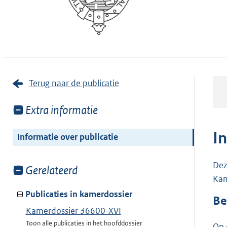
Terug naar de publicatie
Toon
Extra informatie
meer
van:
I
Informatie over publicatie
Dez
Toon
Gerelateerd
Kam
meer
van:
Publicaties in kamerdossier
Be
Kamerdossier 36600-XVI
Toon alle publicaties in het hoofddossier
Op 