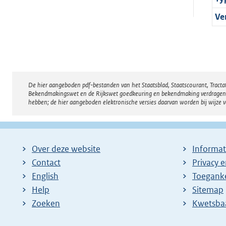
Ve
De hier aangeboden pdf-bestanden van het Staatsblad, Staatscourant, Tract
Disclaimer
Bekendmakingswet en de Rijkswet goedkeuring en bekendmaking verdragen voor
hebben; de hier aangeboden elektronische versies daarvan worden bij wijze 
Over deze website
Informat
Contact
Privacy 
English
Toeganke
Help
Sitemap
Zoeken
E
Kwetsba
x