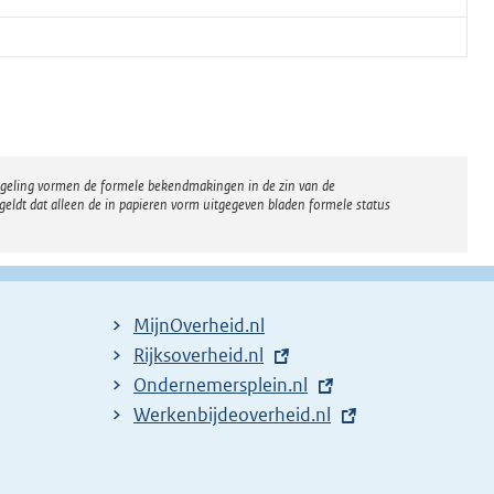
regeling vormen de formele bekendmakingen in de zin van de
eldt dat alleen de in papieren vorm uitgegeven bladen formele status
MijnOverheid.nl
E
Rijksoverheid.nl
x
E
Ondernemersplein.nl
t
x
E
Werkenbijdeoverheid.nl
e
t
x
r
e
t