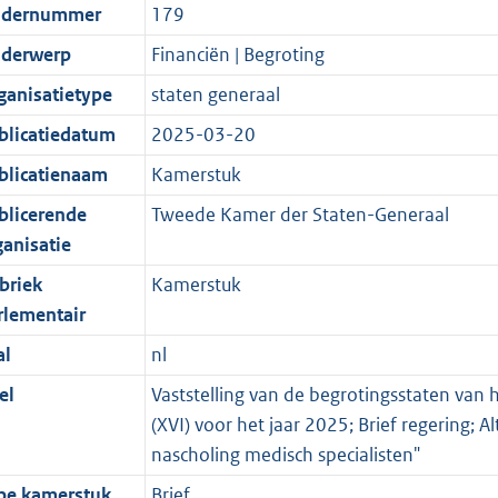
dernummer
179
derwerp
Financiën | Begroting
ganisatietype
staten generaal
blicatiedatum
2025-03-20
blicatienaam
Kamerstuk
blicerende
Tweede Kamer der Staten-Generaal
ganisatie
briek
Kamerstuk
rlementair
al
nl
el
Vaststelling van de begrotingsstaten van 
(XVI) voor het jaar 2025; Brief regering; A
nascholing medisch specialisten"
pe kamerstuk
Brief