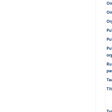
On
On
Or
Pu
Pu
Pu
or
Ru
pa
Ta
Tit
Ty