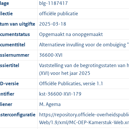
t
a
c
i
:
e
t
t
jlage
blg-1187417
d
n
i
t
a
c
3
:
e
t
lectie
officiële publicatie
s
d
e
i
t
a
9
7
:
e
g
s
i
e
i
t
K
K
4
:
tum van uitgifte
2025-03-18
r
g
n
i
e
i
b
b
K
8
cumentstatus
Opgemaakt na onopgemaakt
o
r
f
n
i
e
b
K
cumenttitel
Alternatieve invulling voor de ombuiging "
o
o
o
f
n
i
b
t
o
r
o
f
n
ssiernummer
36600-XVI
t
t
m
r
o
f
siertitel
Vaststelling van de begrotingsstaten van 
e
t
a
m
r
o
(XVI) voor het jaar 2025
:
e
a
a
m
r
D-versie
Officiële Publicaties, versie 1.1
2
:
t
a
a
m
K
2
t
a
a
ntifier
kst-36600-XVI-179
b
K
t
a
diener
M. Agema
b
t
sterconfiguratie
https://repository.officiele-overheidspu
Web/1.9/xml/MC-OEP-Kamerstuk-Web.x