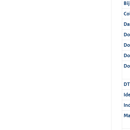
Bi
Col
Da
Do
Do
Do
Dos
DT
Ide
In
Ma