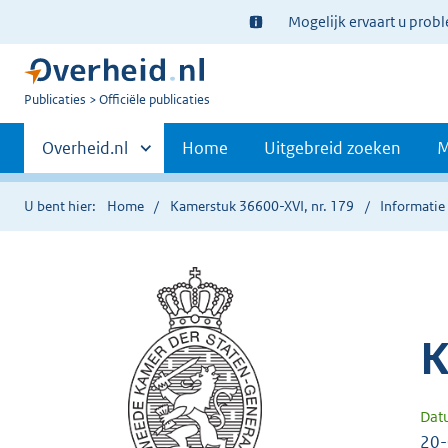
Ter
Mogelijk ervaart u prob
informatie:
U
Publicaties
Officiële publicaties
bent
Primaire
nu
Andere
Overheid.nl
Home
Uitgebreid zoeken
M
hier:
sites
navigatie
binnen
U bent hier:
Home
Kamerstuk 36600-XVI, nr. 179
Informatie 
K
Dat
20-