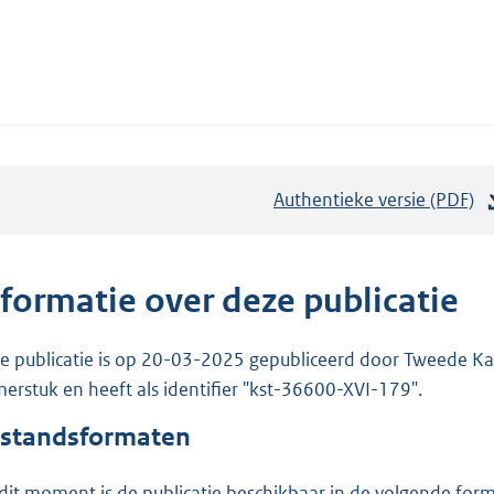
Authentieke versie (PDF)
b
e
s
t
nformatie over deze publicatie
a
n
e publicatie is op 20-03-2025 gepubliceerd door Tweede Kam
d
erstuk en heeft als identifier "kst-36600-XVI-179".
s
standsformaten
g
r
dit moment is de publicatie beschikbaar in de volgende for