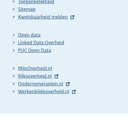
Toegankelijkheid
Sitemap
E
Kwetsbaarheid melden
x
t
Open data
e
Linked Data Overheid
r
PUC Open Data
n
e
MijnOverheid.nl
l
E
Rijksoverheid.nl
i
x
E
Ondernemersplein.nl
n
t
x
E
Werkenbijdeoverheid.nl
k
e
t
x
:
r
e
t
n
r
e
e
n
r