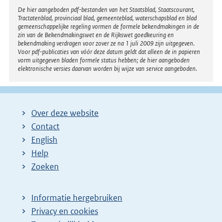
Disclaimer
De hier aangeboden pdf-bestanden van het Staatsblad, Staatscourant,
Tractatenblad, provinciaal blad, gemeenteblad, waterschapsblad en blad
gemeenschappelijke regeling vormen de formele bekendmakingen in de
zin van de Bekendmakingswet en de Rijkswet goedkeuring en
bekendmaking verdragen voor zover ze na 1 juli 2009 zijn uitgegeven.
Voor pdf-publicaties van vóór deze datum geldt dat alleen de in papieren
vorm uitgegeven bladen formele status hebben; de hier aangeboden
elektronische versies daarvan worden bij wijze van service aangeboden.
Over deze website
Contact
English
Help
Zoeken
Informatie hergebruiken
Privacy en cookies