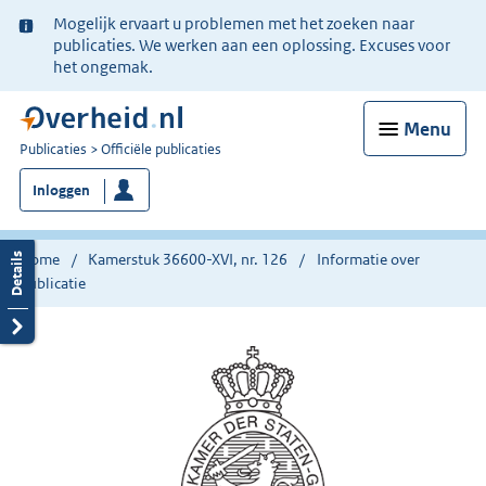
Ter
Mogelijk ervaart u problemen met het zoeken naar
informatie:
publicaties. We werken aan een oplossing. Excuses voor
het ongemak.
Menu
U
Publicaties
Officiële publicaties
bent
Inloggen
nu
hier:
Home
Kamerstuk 36600-XVI, nr. 126
Informatie over
publicatie