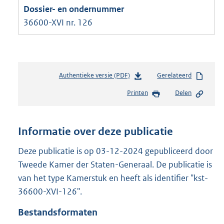
36600-XVI nr. 126
Authentieke versie (PDF)
b
Gerelateerd
e
Printen
Delen
s
t
a
n
Informatie over deze publicatie
d
s
Deze publicatie is op 03-12-2024 gepubliceerd door
g
Tweede Kamer der Staten-Generaal. De publicatie is
r
van het type Kamerstuk en heeft als identifier "kst-
o
36600-XVI-126".
o
t
Bestandsformaten
t
e