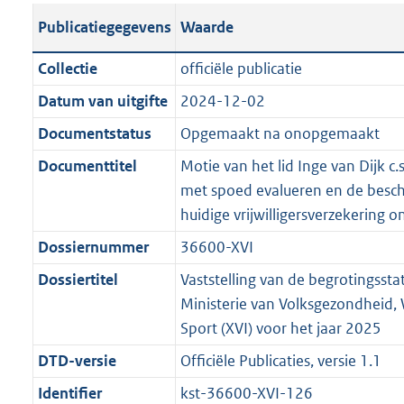
t
s
a
c
i
l
e
t
t
o
Publicatiegegevens
Waarde
a
t
t
a
c
i
:
e
t
t
n
a
i
t
a
c
3
:
e
t
Collectie
officiële publicatie
d
n
e
i
t
a
6
7
:
e
Datum van uitgifte
2024-12-02
s
d
i
e
i
t
K
K
3
:
g
s
Documentstatus
Opgemaakt na onopgemaakt
n
i
e
i
b
b
K
6
r
g
f
n
i
e
b
K
Documenttitel
Motie van het lid Inge van Dijk c
o
r
o
f
n
i
b
met spoed evalueren en de besc
o
o
r
o
f
n
huidige vrijwilligersverzekering 
t
o
m
r
o
f
Dossiernummer
36600-XVI
t
t
a
m
r
o
e
t
Dossiertitel
Vaststelling van de begrotingssta
a
a
m
r
:
e
Ministerie van Volksgezondheid, 
t
a
a
m
3
:
Sport (XVI) voor het jaar 2025
t
a
a
K
2
t
a
DTD-versie
Officiële Publicaties, versie 1.1
b
K
t
Identifier
kst-36600-XVI-126
b