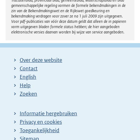
Tractatenblad, provinciaal blad, gemeenteblad, waterschapsblad en blad
gemeenschappelijke regeling vormen de formele bekendmakingen in de
zin van de Bekendmakingswet en de Rijkswet goedkeuring en
bekendmaking verdragen voor zover ze na 1 juli 2009 zijn uitgegeven.
Voor pdf-publicaties van vóór deze datum geldt dat alleen de in papieren
vorm uitgegeven bladen formele status hebben; de hier aangeboden
elektronische versies daarvan worden bij wijze van service aangeboden.
Over deze website
Contact
English
Help
Zoeken
Informatie hergebruiken
Privacy en cookies
Toegankelijkheid
Sitemap