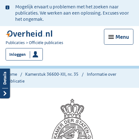
Ter
Mogelijk ervaart u problemen met het zoeken naar
informatie:
publicaties. We werken aan een oplossing. Excuses voor
het ongemak.
Menu
U
Publicaties
Officiële publicaties
bent
Inloggen
nu
hier:
Home
Kamerstuk 36600-XII, nr. 35
Informatie over
publicatie