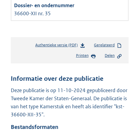
36600-XII nr. 35
Authentieke versie (PDF)
b
Gerelateerd
e
Printen
Delen
s
t
a
n
Informatie over deze publicatie
d
s
Deze publicatie is op 11-10-2024 gepubliceerd door
g
Tweede Kamer der Staten-Generaal. De publicatie is
r
van het type Kamerstuk en heeft als identifier "kst-
o
36600-XII-35".
o
t
Bestandsformaten
t
e