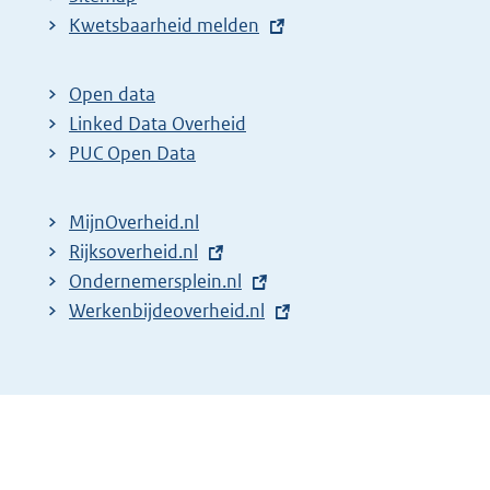
E
Kwetsbaarheid melden
x
t
Open data
e
Linked Data Overheid
r
PUC Open Data
n
e
MijnOverheid.nl
l
E
Rijksoverheid.nl
i
x
E
Ondernemersplein.nl
n
t
x
E
Werkenbijdeoverheid.nl
k
e
t
x
:
r
e
t
n
r
e
e
n
r
l
e
n
i
l
e