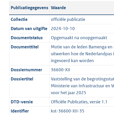
t
s
a
c
i
l
e
t
t
o
Publicatiegegevens
Waarde
a
t
t
a
c
i
:
e
t
t
n
a
i
t
a
c
3
:
e
t
Collectie
officiële publicatie
d
n
e
i
t
a
7
7
:
e
Datum van uitgifte
2024-10-10
s
d
i
e
i
t
K
K
2
:
g
s
Documentstatus
Opgemaakt na onopgemaakt
n
i
e
i
b
b
K
6
r
g
f
n
i
e
b
K
Documenttitel
Motie van de leden Bamenga en
o
r
o
f
n
i
b
uitwerken hoe de Nederlandpas 
o
o
r
o
f
n
ingevoerd kan worden
t
o
m
r
o
f
Dossiernummer
36600-XII
t
t
a
m
r
o
e
t
Dossiertitel
Vaststelling van de begrotingssta
a
a
m
r
:
e
Ministerie van Infrastructuur en W
t
a
a
m
2
:
voor het jaar 2025
t
a
a
K
2
t
a
DTD-versie
Officiële Publicaties, versie 1.1
b
K
t
Identifier
kst-36600-XII-35
b