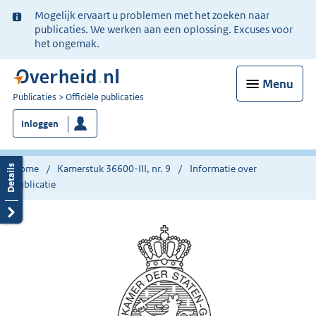
Ter
Mogelijk ervaart u problemen met het zoeken naar
informatie:
publicaties. We werken aan een oplossing. Excuses voor
het ongemak.
Menu
U
Publicaties
Officiële publicaties
bent
Inloggen
nu
hier:
Home
Kamerstuk 36600-III, nr. 9
Informatie over
publicatie