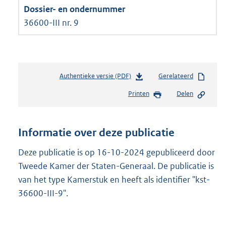
36600-III nr. 9
Authentieke versie (PDF)
b
Gerelateerd
e
Printen
Delen
s
t
a
n
Informatie over deze publicatie
d
s
Deze publicatie is op 16-10-2024 gepubliceerd door
g
Tweede Kamer der Staten-Generaal. De publicatie is
r
van het type Kamerstuk en heeft als identifier "kst-
o
36600-III-9".
o
t
Bestandsformaten
t
e