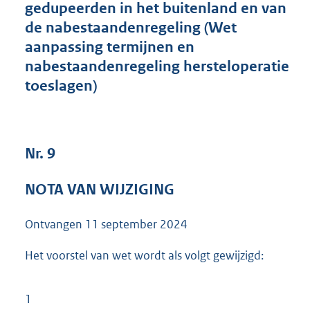
gedupeerden in het buitenland en van
8
de nabestaandenregeling (Wet
2
K
aanpassing termijnen en
b
nabestaandenregeling hersteloperatie
toeslagen)
Nr. 9
NOTA VAN WIJZIGING
Ontvangen
11 september 2024
Het voorstel van wet wordt als volgt gewijzigd:
1