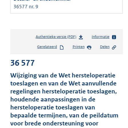
36577 nr. 9
Authentieke versie (PDF)
b
Informatie
e
Gerelateerd
Printen
Delen
s
t
36 577
a
n
d
Wijziging van de Wet hersteloperatie
s
toeslagen en van de Wet aanvullende
g
regelingen hersteloperatie toeslagen,
r
o
houdende aanpassingen in de
o
hersteloperatie toeslagen van
t
bepaalde termijnen, van de peildatum
t
e
voor brede ondersteuning voor
: