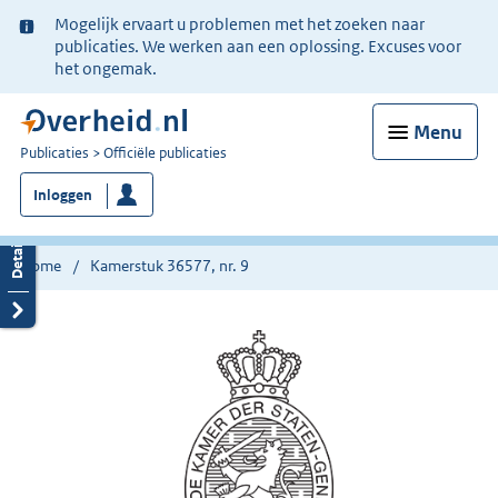
Ter
Mogelijk ervaart u problemen met het zoeken naar
informatie:
publicaties. We werken aan een oplossing. Excuses voor
het ongemak.
Menu
U
Publicaties
Officiële publicaties
bent
Inloggen
nu
hier:
Home
Kamerstuk 36577, nr. 9