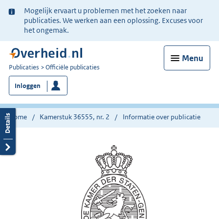
Ter
Mogelijk ervaart u problemen met het zoeken naar
informatie:
publicaties. We werken aan een oplossing. Excuses voor
het ongemak.
Menu
U
Publicaties
Officiële publicaties
bent
Inloggen
nu
hier:
Home
Kamerstuk 36555, nr. 2
Informatie over publicatie