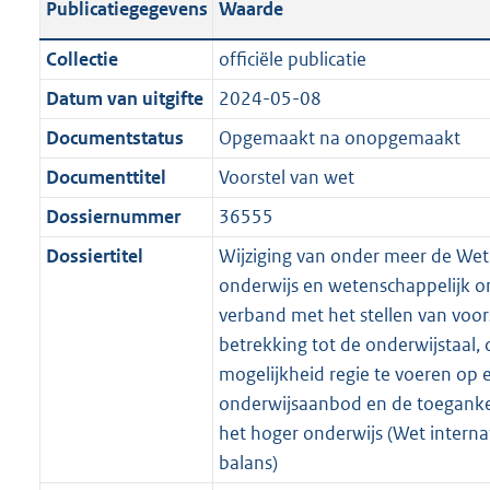
Publicatiegegevens
Waarde
a
t
t
a
c
i
:
e
t
t
n
a
i
t
a
c
6
:
e
t
Collectie
officiële publicatie
d
n
e
i
t
a
2
1
:
e
Datum van uitgifte
2024-05-08
s
d
i
e
i
t
K
3
5
:
g
s
Documentstatus
Opgemaakt na onopgemaakt
n
i
e
i
b
K
3
7
r
g
f
n
i
e
b
K
2
Documenttitel
Voorstel van wet
o
r
o
f
n
i
b
K
Dossiernummer
36555
o
o
r
o
f
n
b
t
o
Dossiertitel
Wijziging van onder meer de Wet
m
r
o
f
t
t
onderwijs en wetenschappelijk o
a
m
r
o
e
t
verband met het stellen van voor
a
a
m
r
:
e
betrekking tot de onderwijstaal, 
t
a
a
m
3
:
mogelijkheid regie te voeren op 
t
a
a
K
3
onderwijsaanbod en de toeganke
t
a
b
K
het hoger onderwijs (Wet internat
t
b
balans)