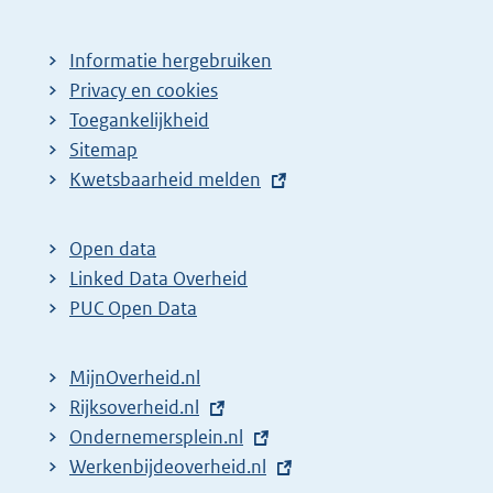
Informatie hergebruiken
Privacy en cookies
Toegankelijkheid
Sitemap
E
Kwetsbaarheid melden
x
t
Open data
e
Linked Data Overheid
r
PUC Open Data
n
e
MijnOverheid.nl
l
E
Rijksoverheid.nl
i
x
E
Ondernemersplein.nl
n
t
x
E
Werkenbijdeoverheid.nl
k