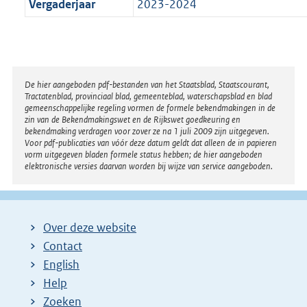
Vergaderjaar
2023-2024
Disclaimer
De hier aangeboden pdf-bestanden van het Staatsblad, Staatscourant,
Tractatenblad, provinciaal blad, gemeenteblad, waterschapsblad en blad
gemeenschappelijke regeling vormen de formele bekendmakingen in de
zin van de Bekendmakingswet en de Rijkswet goedkeuring en
bekendmaking verdragen voor zover ze na 1 juli 2009 zijn uitgegeven.
Voor pdf-publicaties van vóór deze datum geldt dat alleen de in papieren
vorm uitgegeven bladen formele status hebben; de hier aangeboden
elektronische versies daarvan worden bij wijze van service aangeboden.
Over deze website
Contact
English
Help
Zoeken