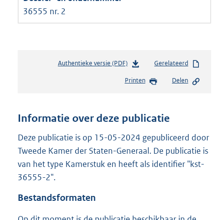
36555 nr. 2
Authentieke versie (PDF)
b
Gerelateerd
e
Printen
Delen
s
t
a
n
Informatie over deze publicatie
d
s
Deze publicatie is op 15-05-2024 gepubliceerd door
g
Tweede Kamer der Staten-Generaal. De publicatie is
r
van het type Kamerstuk en heeft als identifier "kst-
o
36555-2".
o
t
Bestandsformaten
t
e
Op dit moment is de publicatie beschikbaar in de
: