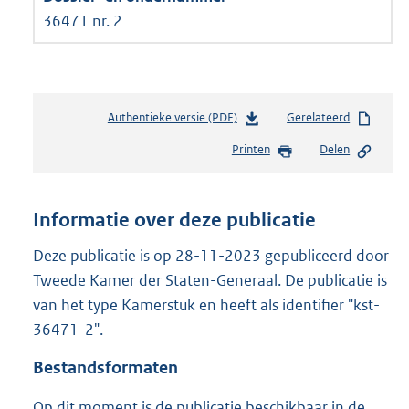
36471 nr. 2
Authentieke versie (PDF)
b
Gerelateerd
e
Printen
Delen
s
t
a
n
Informatie over deze publicatie
d
s
Deze publicatie is op 28-11-2023 gepubliceerd door
g
Tweede Kamer der Staten-Generaal. De publicatie is
r
van het type Kamerstuk en heeft als identifier "kst-
o
36471-2".
o
t
Bestandsformaten
t
e
Op dit moment is de publicatie beschikbaar in de
: