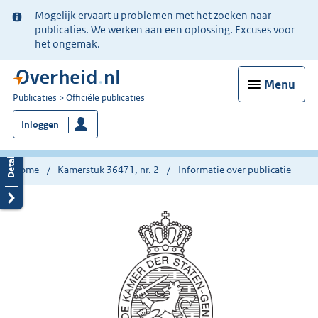
Ter
Mogelijk ervaart u problemen met het zoeken naar
informatie:
publicaties. We werken aan een oplossing. Excuses voor
het ongemak.
Menu
U
Publicaties
Officiële publicaties
bent
Inloggen
nu
hier:
Home
Kamerstuk 36471, nr. 2
Informatie over publicatie