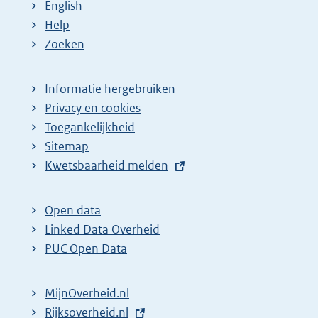
English
Help
Zoeken
Informatie hergebruiken
Privacy en cookies
Toegankelijkheid
Sitemap
E
Kwetsbaarheid melden
x
t
Open data
e
Linked Data Overheid
r
PUC Open Data
n
e
MijnOverheid.nl
l
E
Rijksoverheid.nl