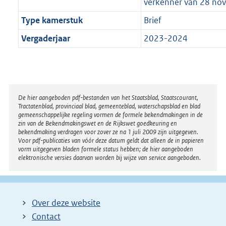
verkenner van 28 no
Type kamerstuk
Brief
Vergaderjaar
2023-2024
Disclaimer
De hier aangeboden pdf-bestanden van het Staatsblad, Staatscourant,
Tractatenblad, provinciaal blad, gemeenteblad, waterschapsblad en blad
gemeenschappelijke regeling vormen de formele bekendmakingen in de
zin van de Bekendmakingswet en de Rijkswet goedkeuring en
bekendmaking verdragen voor zover ze na 1 juli 2009 zijn uitgegeven.
Voor pdf-publicaties van vóór deze datum geldt dat alleen de in papieren
vorm uitgegeven bladen formele status hebben; de hier aangeboden
elektronische versies daarvan worden bij wijze van service aangeboden.
Over deze website
Contact