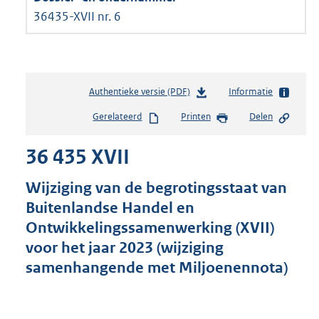
36435-XVII nr. 6
Authentieke versie (PDF)
b
Informatie
e
Gerelateerd
Printen
Delen
s
t
36 435 XVII
a
n
d
Wijziging van de begrotingsstaat van
s
Buitenlandse Handel en
g
Ontwikkelingssamenwerking (XVII)
r
o
voor het jaar 2023 (wijziging
o
samenhangende met Miljoenennota)
t
t
e
: