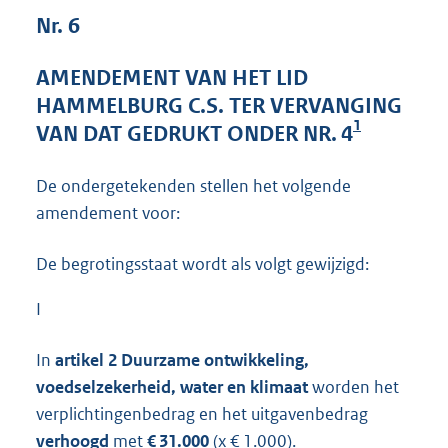
4
Nr. 6
2
K
AMENDEMENT VAN HET LID
b
HAMMELBURG C.S. TER VERVANGING
1
VAN DAT GEDRUKT ONDER NR. 4
De ondergetekenden stellen het volgende
amendement voor:
De begrotingsstaat wordt als volgt gewijzigd:
I
In
artikel 2 Duurzame ontwikkeling,
voedselzekerheid, water en klimaat
worden het
verplichtingenbedrag en het uitgavenbedrag
verhoogd
met
€ 31.000
(x € 1.000).