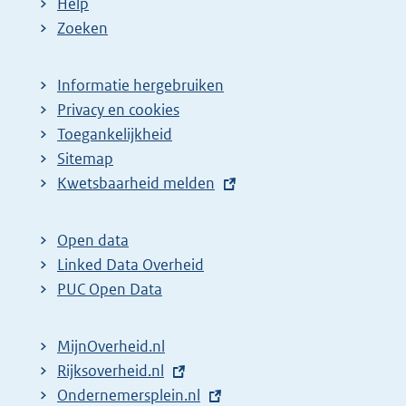
Help
Zoeken
Informatie hergebruiken
Privacy en cookies
Toegankelijkheid
Sitemap
E
Kwetsbaarheid melden
x
t
Open data
e
Linked Data Overheid
r
PUC Open Data
n
e
MijnOverheid.nl
l
E
Rijksoverheid.nl
i
x
E
Ondernemersplein.nl
n