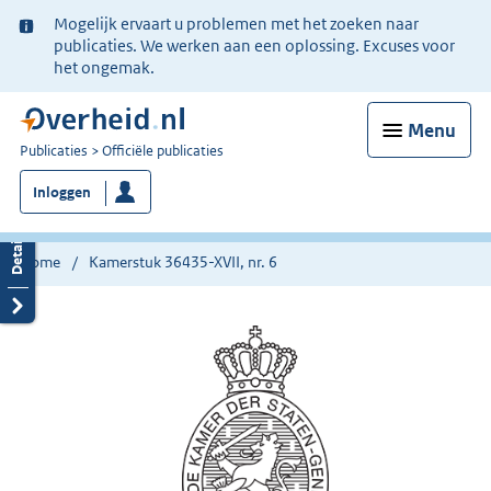
Ter
Mogelijk ervaart u problemen met het zoeken naar
informatie:
publicaties. We werken aan een oplossing. Excuses voor
het ongemak.
Menu
U
Publicaties
Officiële publicaties
bent
Inloggen
nu
hier:
Home
Kamerstuk 36435-XVII, nr. 6