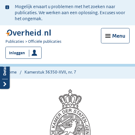
Ter
Mogelijk ervaart u problemen met het zoeken naar
informatie:
publicaties. We werken aan een oplossing. Excuses voor
het ongemak.
Menu
U
Publicaties
Officiële publicaties
bent
Inloggen
nu
hier:
Home
Kamerstuk 36350-XVII, nr. 7