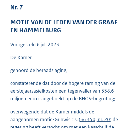
3
Nr. 7
6
K
MOTIE VAN DE LEDEN VAN DER GRAAF
b
EN HAMMELBURG
Voorgesteld
6 juli 2023
De Kamer,
gehoord de beraadslaging,
constaterende dat door de hogere raming van de
eerstejaarsasielkosten een tegenvaller van 558,6
miljoen euro is ingeboekt op de BHOS-begroting;
overwegende dat de Kamer middels de
aangenomen motie-Grinwis c.s. (
36 350, nr. 20
) de
regering heeft verzocht om met een kasschuif de