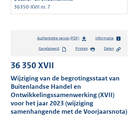
36350-XVII nr. 7
Authentieke versie (PDF)
b
Informatie
e
Gerelateerd
Printen
Delen
s
t
36 350 XVII
a
n
d
Wijziging van de begrotingsstaat van
s
Buitenlandse Handel en
g
Ontwikkelingssamenwerking (XVII)
r
o
voor het jaar 2023 (wijziging
o
samenhangende met de Voorjaarsnota)
t
t
e
: